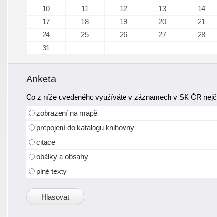
10
11
12
13
14
17
18
19
20
21
24
25
26
27
28
31
Anketa
Co z níže uvedeného využíváte v záznamech v SK ČR nejča
zobrazení na mapě
propojení do katalogu knihovny
citace
obálky a obsahy
plné texty