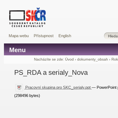
Mapa webu
Přístupnost
English
Menu
Nacházíte se zde:
Úvod
›
dokumenty_obsah
›
Rok
PS_RDA a serialy_Nova
Pracovní skupina pro SKC_serialy.ppt
— PowerPoint p
(298496 bytes)