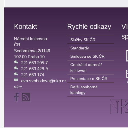
Kontakt
Rychlé odkazy
V
sp
Národní knihovna
Služby SK ČR
ČR
Standardy
Sodomkova 2/1146
Smlouva se SK ČR
102 00 Praha 10
221 663 205-7
Centrální adresář
221 663 428-9
knihoven
221 663 174
Prezentace o SK ČR
eva.svobodova@nkp.cz
více
Další souborné
katalogy