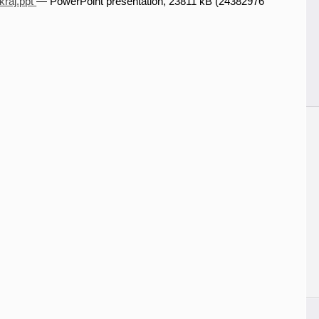
kraj.ppt
— PowerPoint presentation, 23811 kB (24382976