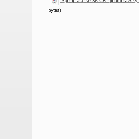
Spoluprace se SK ČR - jihomoravský 
bytes)