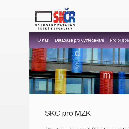
O nás
Databáze pro vyhledávání
Pro přispí
SKC pro MZK