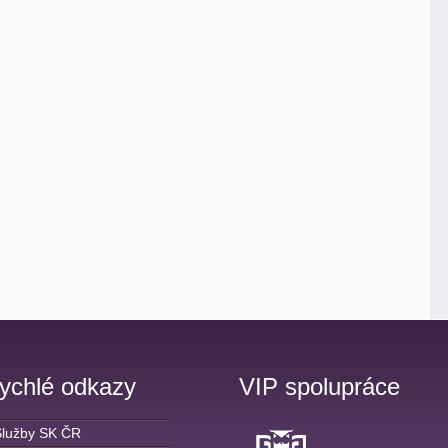
ychlé odkazy
VIP spolupráce
Služby SK ČR