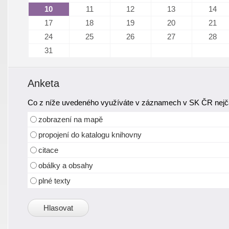
10
11
12
13
14
17
18
19
20
21
24
25
26
27
28
31
Anketa
Co z níže uvedeného využíváte v záznamech v SK ČR nejča
zobrazení na mapě
propojení do katalogu knihovny
citace
obálky a obsahy
plné texty