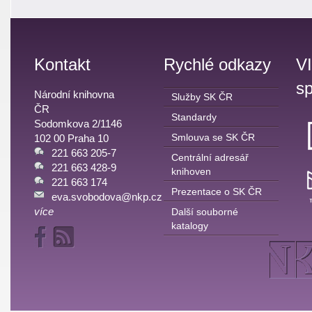
Kontakt
Rychlé odkazy
V
sp
Národní knihovna
Služby SK ČR
ČR
Standardy
Sodomkova 2/1146
Smlouva se SK ČR
102 00 Praha 10
221 663 205-7
Centrální adresář
221 663 428-9
knihoven
221 663 174
Prezentace o SK ČR
eva.svobodova@nkp.cz
více
Další souborné
katalogy