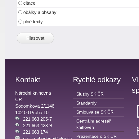
citace
obálky a obsahy
plné texty
Kontakt
Rychlé odkazy
V
sp
Národní knihovna
Služby SK ČR
ČR
Standardy
Sodomkova 2/1146
Smlouva se SK ČR
102 00 Praha 10
221 663 205-7
Centrální adresář
221 663 428-9
knihoven
221 663 174
Prezentace o SK ČR
eva.svobodova@nkp.cz