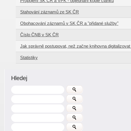
Propojení SK ČR a VPK - objednání kopie článku
Stahování záznamů ze SK ČR
Obohacování záznamů v SK ČR a "přidané služby"
Číslo ČNB v SK ČR
Jak správně postupovat, než začne knihovna digitalizova
Statistiky
Hledej