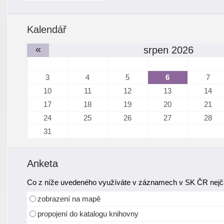
Kalendář
«
srpen 2026
3
4
5
6
7
10
11
12
13
14
17
18
19
20
21
24
25
26
27
28
31
Anketa
Co z níže uvedeného využíváte v záznamech v SK ČR nejča
zobrazení na mapě
propojení do katalogu knihovny