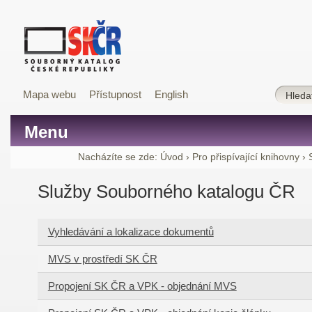
Mapa webu
Přístupnost
English
Menu
Nacházíte se zde:
Úvod
›
Pro přispívající knihovny
›
Služby Souborného katalogu ČR
Vyhledávání a lokalizace dokumentů
MVS v prostředí SK ČR
Propojení SK ČR a VPK - objednání MVS