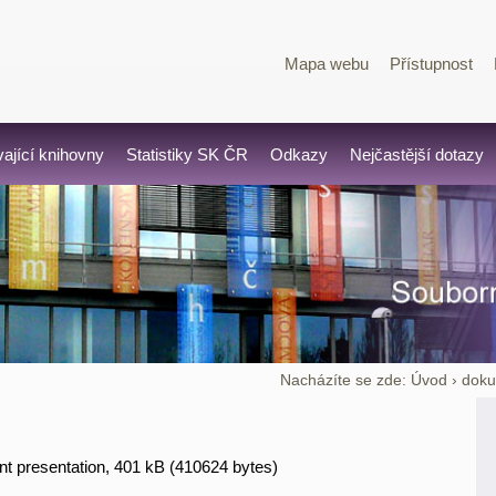
Mapa webu
Přístupnost
vající knihovny
Statistiky SK ČR
Odkazy
Nejčastější dotazy
Nacházíte se zde:
Úvod
›
dok
t presentation, 401 kB (410624 bytes)