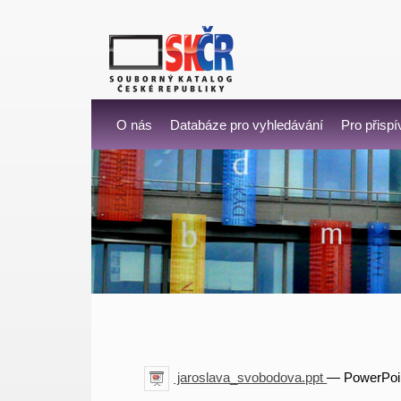
O nás
Databáze pro vyhledávání
Pro přispí
jaroslava_svobodova.ppt
— PowerPoin