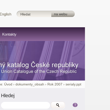
English
Kontakty
e:
Úvod
›
dokumenty_obsah
›
Rok 2007
›
serialy.ppt
Hledej
?