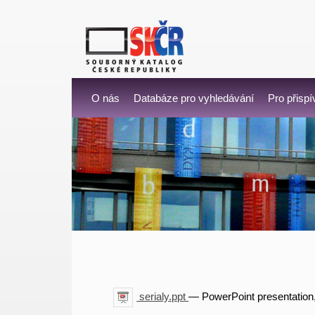
O nás
Databáze pro vyhledávání
Pro přispí
serialy.ppt
— PowerPoint presentation