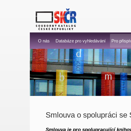
O nás
Databáze pro vyhledávání
Pro přispí
Smlouva o spolupráci se
Smlouva je pro spolupracující knihov