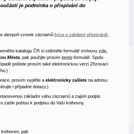
součástí je podmínka o přispívání do
ete alespoň
vzorek záznamů (
více o zahájení přispívání
),
rného katalogu ČR si stáhněte formulář smlouvy
zde
.
kou Města
, pak použijte prosím
tento
formulář. Spolu
padě pošlete prosím také elektronickou verzi Zřizovací
ího.)
práce, prosím vyplňte a
elektronicky zašlete
na adresu
rujte i případné dotazy.)
stanovenou základní váhu záznamů a zajistí podpis
 zašle poštou k podpisu do Vaší knihovny.
 knihoven, pak