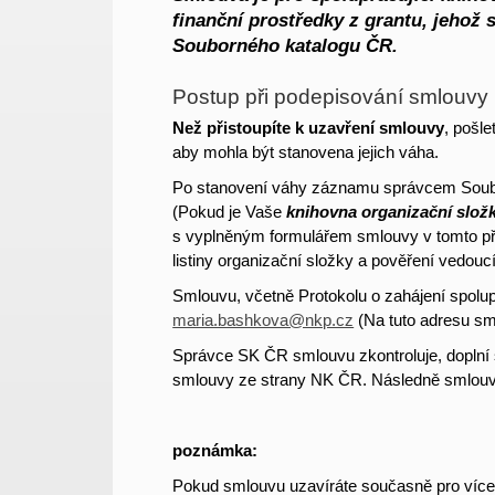
finanční prostředky z grantu, jehož 
Souborného katalogu ČR.
Postup při podepisování smlouvy
Než přistoupíte k uzavření smlouvy
, pošl
aby mohla být stanovena jejich
váha.
Po stanovení váhy záznamu správcem Soubo
(Pokud je Vaše
knihovna organizační slož
s vyplněným formulářem smlouvy v tomto pří
listiny organizační složky a pověření vedouc
Smlouvu, včetně Protokolu o zahájení spolu
maria.bashkova@nkp.cz
(Na tuto adresu smě
Správce SK ČR smlouvu zkontroluje, doplní 
smlouvy ze strany NK ČR. Následně smlouvu
poznámka:
Pokud smlouvu uzavíráte současně pro více