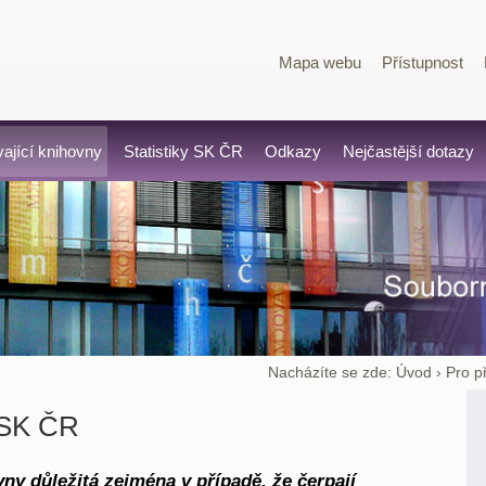
Mapa webu
Přístupnost
vající knihovny
Statistiky SK ČR
Odkazy
Nejčastější dotazy
Nacházíte se zde:
Úvod
›
Pro p
 SK ČR
ny důležitá zejména v případě, že čerpají