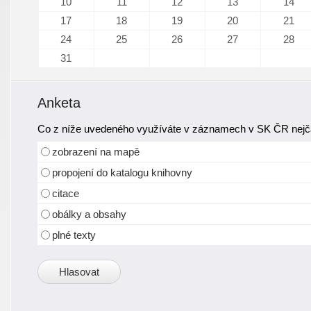
10
11
12
13
14
17
18
19
20
21
24
25
26
27
28
31
Anketa
Co z níže uvedeného využíváte v záznamech v SK ČR nejča
zobrazení na mapě
propojení do katalogu knihovny
citace
obálky a obsahy
plné texty