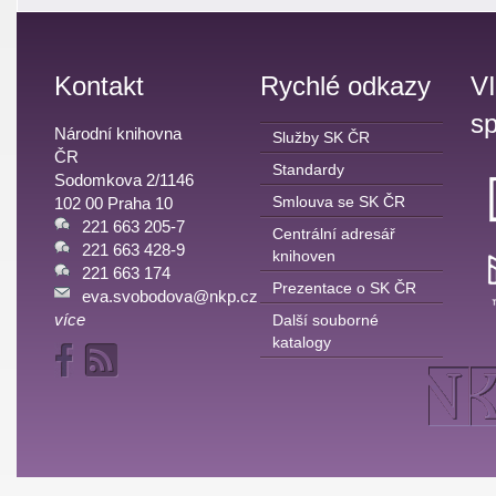
Kontakt
Rychlé odkazy
V
sp
Národní knihovna
Služby SK ČR
ČR
Standardy
Sodomkova 2/1146
Smlouva se SK ČR
102 00 Praha 10
221 663 205-7
Centrální adresář
221 663 428-9
knihoven
221 663 174
Prezentace o SK ČR
eva.svobodova@nkp.cz
více
Další souborné
katalogy