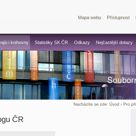
Mapa webu
Přístupnost
vající knihovny
Statistiky SK ČR
Odkazy
Nejčastější dotazy
Nacházíte se zde:
Úvod
›
Pro př
logu ČR