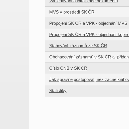
Vyhledávání a lokalizace dokumentů
MVS v prostředí SK ČR
Propojení SK ČR a VPK - objednání MVS
Propojení SK ČR a VPK - objednání kopie
Stahování záznamů ze SK ČR
Obohacování záznamů v SK ČR a "přidan
Číslo ČNB v SK ČR
Jak správně postupovat, než začne knihov
Statistiky