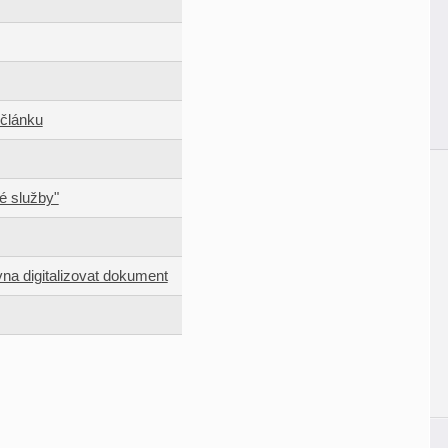
 článku
é služby"
na digitalizovat dokument