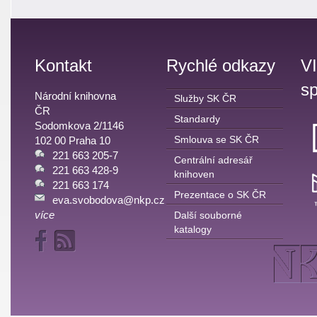
Kontakt
Rychlé odkazy
V
sp
Národní knihovna
Služby SK ČR
ČR
Standardy
Sodomkova 2/1146
Smlouva se SK ČR
102 00 Praha 10
221 663 205-7
Centrální adresář
221 663 428-9
knihoven
221 663 174
Prezentace o SK ČR
eva.svobodova@nkp.cz
více
Další souborné
katalogy