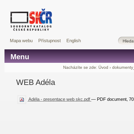
Mapa webu
Přístupnost
English
Menu
Nacházíte se zde:
Úvod
›
dokumenty
WEB Adéla
Adéla - presentace web skc.pdf
— PDF document, 705