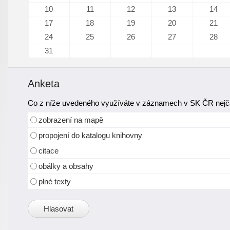
10
11
12
13
14
17
18
19
20
21
24
25
26
27
28
31
Anketa
Co z níže uvedeného využíváte v záznamech v SK ČR nejča
zobrazení na mapě
propojení do katalogu knihovny
citace
obálky a obsahy
plné texty