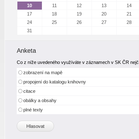
10
11
12
13
14
17
18
19
20
21
24
25
26
27
28
31
Anketa
Co z níže uvedeného využíváte v záznamech v SK ČR nejča
zobrazení na mapě
propojení do katalogu knihovny
citace
obálky a obsahy
plné texty