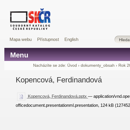
Mapa webu
Přístupnost
English
Menu
Nacházíte se zde:
Úvod
›
dokumenty_obsah
›
Rok 2
Kopencová, Ferdinandová
Kopencová, Ferdinandová.pptx
— application/vnd.op
officedocument.presentationml.presentation, 124 kB (127452