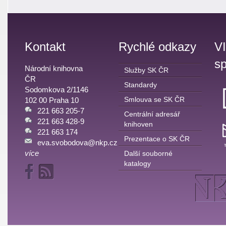
Kontakt
Rychlé odkazy
V
sp
Národní knihovna
Služby SK ČR
ČR
Standardy
Sodomkova 2/1146
Smlouva se SK ČR
102 00 Praha 10
221 663 205-7
Centrální adresář
221 663 428-9
knihoven
221 663 174
Prezentace o SK ČR
eva.svobodova@nkp.cz
více
Další souborné
katalogy