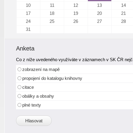
10
11
12
13
14
17
18
19
20
21
24
25
26
27
28
31
Anketa
Co z níže uvedeného využíváte v záznamech v SK ČR nejča
zobrazení na mapě
propojení do katalogu knihovny
citace
obálky a obsahy
plné texty