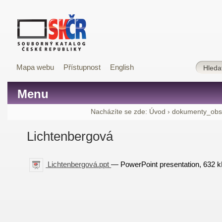
Mapa webu
Přístupnost
English
Menu
Nacházíte se zde:
Úvod
›
dokumenty_ob
Lichtenbergová
Lichtenbergová.ppt
— PowerPoint presentation, 632 k