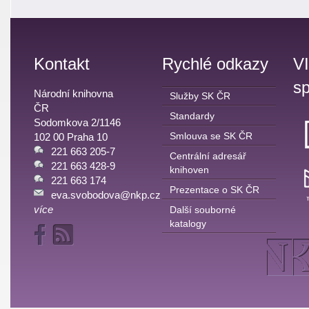
Kontakt
Rychlé odkazy
V
sp
Národní knihovna
Služby SK ČR
ČR
Standardy
Sodomkova 2/1146
Smlouva se SK ČR
102 00 Praha 10
221 663 205-7
Centrální adresář
221 663 428-9
knihoven
221 663 174
Prezentace o SK ČR
eva.svobodova@nkp.cz
více
Další souborné
katalogy