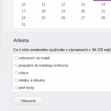
10
11
12
13
14
17
18
19
20
21
24
25
26
27
28
31
Anketa
Co z níže uvedeného využíváte v záznamech v SK ČR nejča
zobrazení na mapě
propojení do katalogu knihovny
citace
obálky a obsahy
plné texty