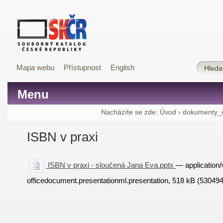
Mapa webu
Přístupnost
English
Menu
Nacházíte se zde:
Úvod
›
dokumenty_
ISBN v praxi
ISBN v praxi - sloučená Jana Eva.pptx
— application
officedocument.presentationml.presentation, 518 kB (530494