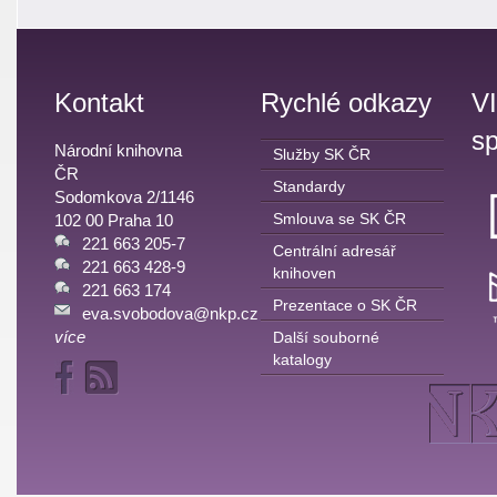
Kontakt
Rychlé odkazy
V
sp
Národní knihovna
Služby SK ČR
ČR
Standardy
Sodomkova 2/1146
Smlouva se SK ČR
102 00 Praha 10
221 663 205-7
Centrální adresář
221 663 428-9
knihoven
221 663 174
Prezentace o SK ČR
eva.svobodova@nkp.cz
více
Další souborné
katalogy