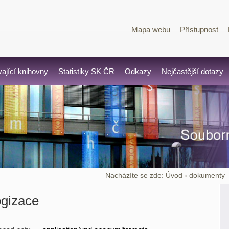
Mapa webu
Přístupnost
vající knihovny
Statistiky SK ČR
Odkazy
Nejčastější dotazy
Nacházíte se zde:
Úvod
›
dokumenty
ogizace