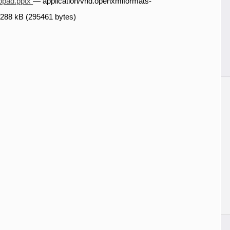
pad.pptx
— application/vnd.openxmlformats-
 288 kB (295461 bytes)