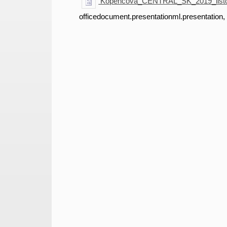
Kopencová_CENTRAL_SK_2019_listo
officedocument.presentationml.presentation,