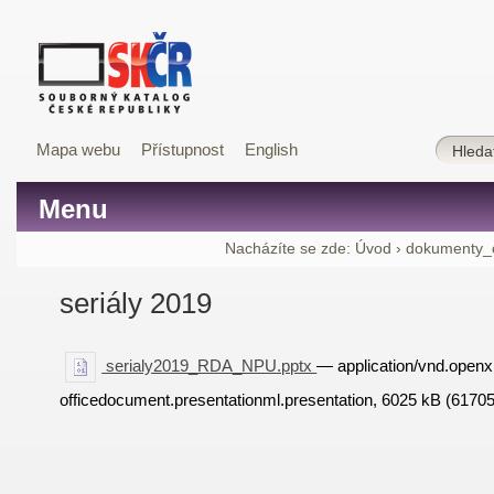
Mapa webu
Přístupnost
English
Menu
Nacházíte se zde:
Úvod
›
dokumenty_
seriály 2019
serialy2019_RDA_NPU.pptx
— application/vnd.open
officedocument.presentationml.presentation, 6025 kB (6170