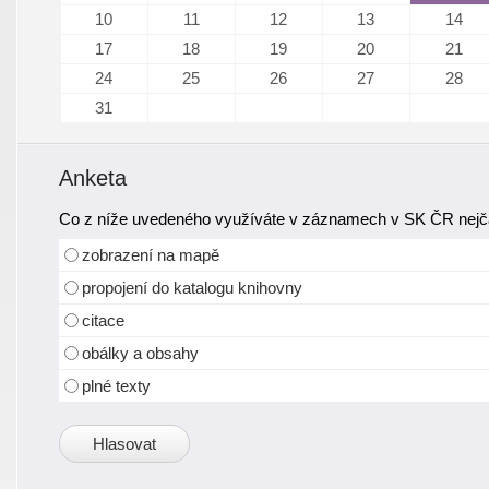
10
11
12
13
14
17
18
19
20
21
24
25
26
27
28
31
Anketa
Co z níže uvedeného využíváte v záznamech v SK ČR nejča
zobrazení na mapě
propojení do katalogu knihovny
citace
obálky a obsahy
plné texty