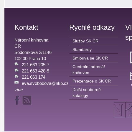
Kontakt
Rychlé odkazy
V
sp
Národní knihovna
Služby SK ČR
ČR
Standardy
Sodomkova 2/1146
Smlouva se SK ČR
102 00 Praha 10
221 663 205-7
Centrální adresář
221 663 428-9
knihoven
221 663 174
Prezentace o SK ČR
eva.svobodova@nkp.cz
více
Další souborné
katalogy