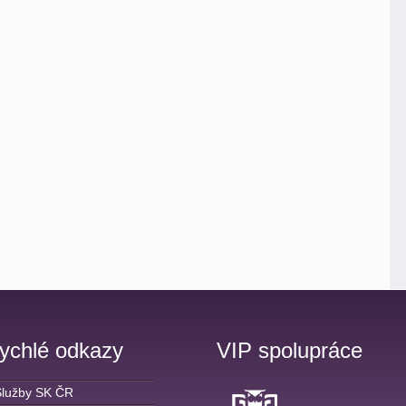
ychlé odkazy
VIP spolupráce
Služby SK ČR