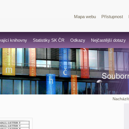
Mapa webu
Přístupnost
vající knihovny
Statistiky SK ČR
Odkazy
Nejčastější dotazy
Nacházít