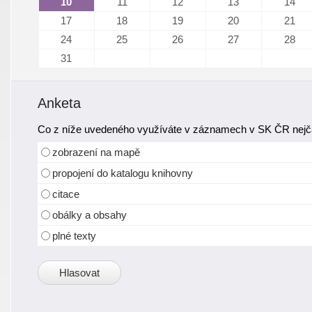
10
11
12
13
14
17
18
19
20
21
24
25
26
27
28
31
Anketa
Co z níže uvedeného využíváte v záznamech v SK ČR nejča
zobrazení na mapě
propojení do katalogu knihovny
citace
obálky a obsahy
plné texty