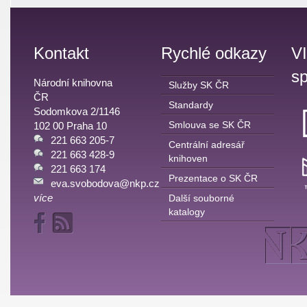
Kontakt
Rychlé odkazy
V
sp
Národní knihovna
Služby SK ČR
ČR
Standardy
Sodomkova 2/1146
Smlouva se SK ČR
102 00 Praha 10
221 663 205-7
Centrální adresář
221 663 428-9
knihoven
221 663 174
Prezentace o SK ČR
eva.svobodova@nkp.cz
více
Další souborné
katalogy