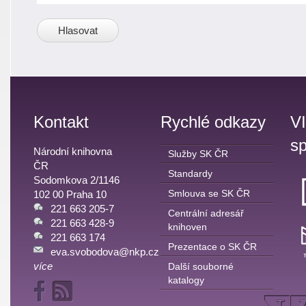
Kontakt
Rychlé odkazy
V
sp
Národní knihovna
Služby SK ČR
ČR
Standardy
Sodomkova 2/1146
Smlouva se SK ČR
102 00 Praha 10
221 663 205-7
Centrální adresář
221 663 428-9
knihoven
221 663 174
Prezentace o SK ČR
eva.svobodova@nkp.cz
více
Další souborné
katalogy