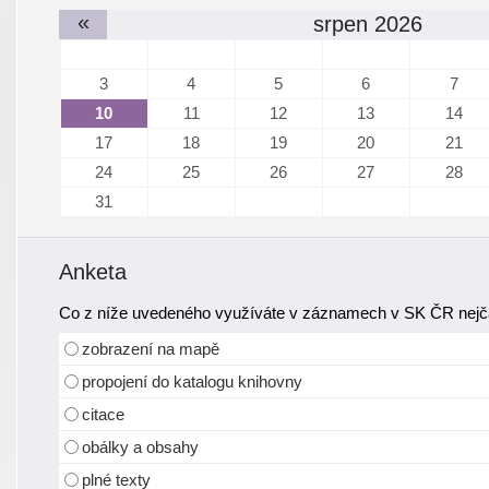
«
srpen 2026
3
4
5
6
7
10
11
12
13
14
17
18
19
20
21
24
25
26
27
28
31
Anketa
Co z níže uvedeného využíváte v záznamech v SK ČR nejča
zobrazení na mapě
propojení do katalogu knihovny
citace
obálky a obsahy
plné texty