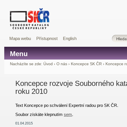
Mapa webu
Přístupnost
English
Menu
Nacházíte se zde:
Úvod
›
O nás
›
Koncepce SK ČR
›
Koncepce r
Koncepce rozvoje Souborného kat
roku 2010
Text Koncepce po schválení Expertní radou pro SK ČR.
Soubor získáte klepnutím
sem
.
01.04.2015