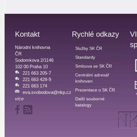
Kontakt
Rychlé odkazy
V
sp
Národní knihovna
Služby SK ČR
ČR
Standardy
Sodomkova 2/1146
Smlouva se SK ČR
102 00 Praha 10
221 663 205-7
Centrální adresář
221 663 428-9
knihoven
221 663 174
Prezentace o SK ČR
eva.svobodova@nkp.cz
více
Další souborné
katalogy