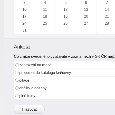
3
4
5
6
7
10
11
12
13
14
17
18
19
20
21
24
25
26
27
28
31
Anketa
Co z níže uvedeného využíváte v záznamech v SK ČR nejča
zobrazení na mapě
propojení do katalogu knihovny
citace
obálky a obsahy
plné texty