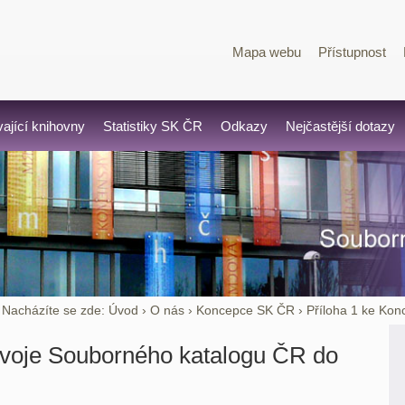
Mapa webu
Přístupnost
vající knihovny
Statistiky SK ČR
Odkazy
Nejčastější dotazy
Nacházíte se zde:
Úvod
›
O nás
›
Koncepce SK ČR
›
Příloha 1 ke Kon
zvoje Souborného katalogu ČR do