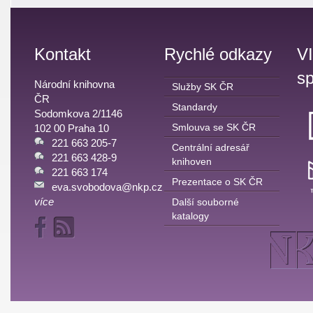
Kontakt
Rychlé odkazy
V
sp
Národní knihovna
Služby SK ČR
ČR
Standardy
Sodomkova 2/1146
Smlouva se SK ČR
102 00 Praha 10
221 663 205-7
Centrální adresář
221 663 428-9
knihoven
221 663 174
Prezentace o SK ČR
eva.svobodova@nkp.cz
více
Další souborné
katalogy