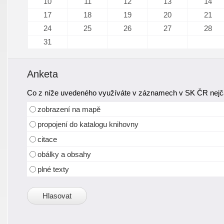
10
11
12
13
14
17
18
19
20
21
24
25
26
27
28
31
Anketa
Co z níže uvedeného využíváte v záznamech v SK ČR nejča
zobrazení na mapě
propojení do katalogu knihovny
citace
obálky a obsahy
plné texty