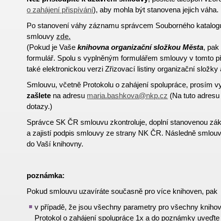
o zahájení přispívání
),
aby mohla být stanovena jejich
váha.
Po stanovení váhy záznamu správcem Souborného katalogu 
smlouvy
zde
.
(Pokud je Vaše
knihovna organizační složkou Města
, pak
formulář. Spolu s vyplněným formulářem smlouvy v tomto p
také elektronickou verzi Zřizovací listiny organizační složky
Smlouvu, včetně Protokolu o zahájení spolupráce, prosím v
zašlete
na adresu
maria.bashkova@nkp.cz
(Na tuto adresu 
dotazy.)
Správce SK ČR smlouvu zkontroluje, doplní stanovenou zá
a zajistí podpis smlouvy ze strany NK ČR. Následně smlouv
do Vaší knihovny.
poznámka:
Pokud smlouvu uzavíráte současně pro více knihoven, pak
v případě, že jsou všechny parametry pro všechny knihov
Protokol o zahájení spolupráce 1x a do poznámky uveďt