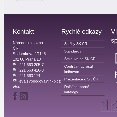
Kontakt
Rychlé odkazy
V
sp
Národní knihovna
Služby SK ČR
ČR
Standardy
Sodomkova 2/1146
Smlouva se SK ČR
102 00 Praha 10
221 663 205-7
Centrální adresář
221 663 428-9
knihoven
221 663 174
Prezentace o SK ČR
eva.svobodova@nkp.cz
více
Další souborné
katalogy