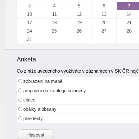
3
4
5
6
7
10
11
12
13
14
17
18
19
20
21
24
25
26
27
28
31
Anketa
Co z níže uvedeného využíváte v záznamech v SK ČR nejča
zobrazení na mapě
propojení do katalogu knihovny
citace
obálky a obsahy
plné texty