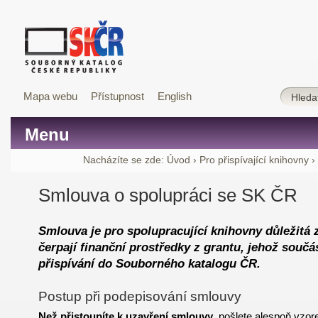
Mapa webu
Přístupnost
English
Menu
Nacházíte se zde:
Úvod
›
Pro přispívající knihovny
›
Smlouva o spolupráci se SK ČR
Smlouva je pro spolupracující knihovny důležitá 
čerpají finanční prostředky z grantu, jehož součá
přispívání do Souborného katalogu ČR.
Postup při podepisování smlouvy
Než přistoupíte k uzavření smlouvy
, pošlete alespoň
vzor