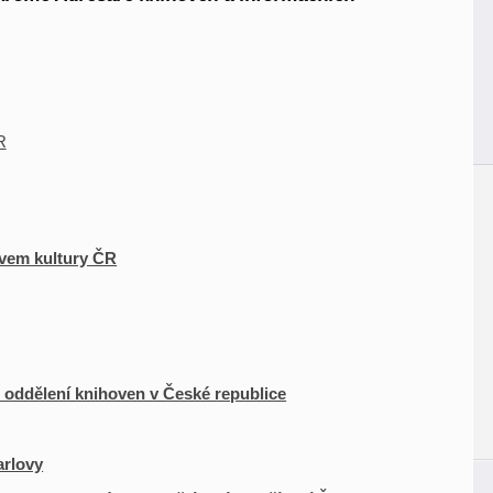
R
tvem kultury ČR
oddělení knihoven v České republice
arlovy