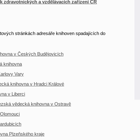
k zdravotnických a vzdělávacích zařízení ČR
etových stránkách adresáře knihoven spadajících do
ihovna v Českých Budějovicích
á knihovna
arlovy Vary
decká knihovna v Hradci Králové
na v Liberci
zská vědecká knihovna v Ostravě
 Olomouci
ardubicích
ovna Plzeňského kraje