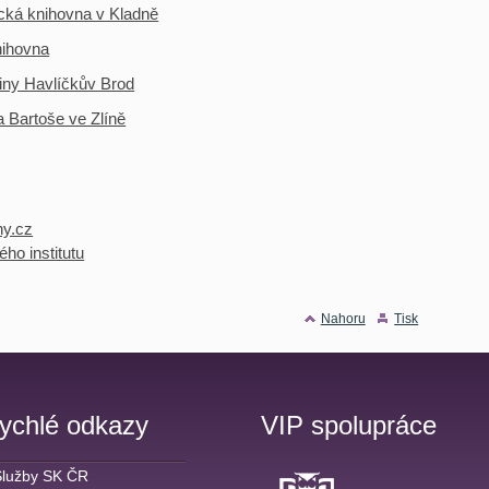
cká knihovna v Kladně
nihovna
iny Havlíčkův Brod
a Bartoše ve Zlíně
ny.cz
ho institutu
Nahoru
Tisk
ychlé odkazy
VIP spolupráce
Služby SK ČR