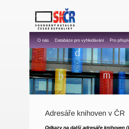
O nás
Databáze pro vyhledávání
Pro přispí
Adresáře knihoven v ČR
Odkazy na další adresáře knihoven 