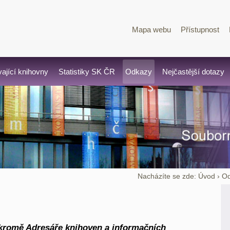
Mapa webu
Přístupnost
vající knihovny
Statistiky SK ČR
Odkazy
Nejčastější dotazy
Nacházíte se zde:
Úvod
›
O
(kromě Adresáře knihoven a informačních