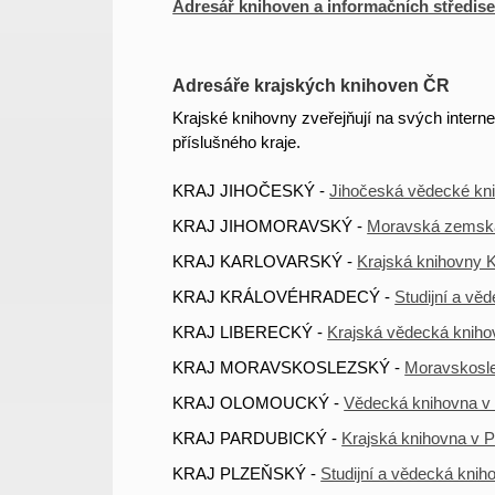
Adresář knihoven a informačních středise
Adresáře krajských knihoven ČR
Krajské knihovny zveřejňují na svých intern
příslušného kraje.
KRAJ JIHOČESKÝ -
Jihočeská vědecké kn
KRAJ JIHOMORAVSKÝ -
Moravská zemsk
KRAJ KARLOVARSKÝ -
Krajská knihovny K
KRAJ KRÁLOVÉHRADECÝ -
Studijní a vě
KRAJ LIBERECKÝ -
Krajská vědecká knihov
KRAJ MORAVSKOSLEZSKÝ -
Moravskosle
KRAJ OLOMOUCKÝ -
Vědecká knihovna v
KRAJ PARDUBICKÝ -
Krajská knihovna v P
KRAJ PLZEŇSKÝ -
Studijní a vědecká knih