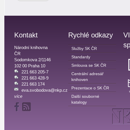
Kontakt
Rychlé odkazy
V
sp
Národní knihovna
Služby SK ČR
ČR
Standardy
Sodomkova 2/1146
Smlouva se SK ČR
102 00 Praha 10
221 663 205-7
Centrální adresář
221 663 428-9
knihoven
221 663 174
Prezentace o SK ČR
eva.svobodova@nkp.cz
více
Další souborné
katalogy