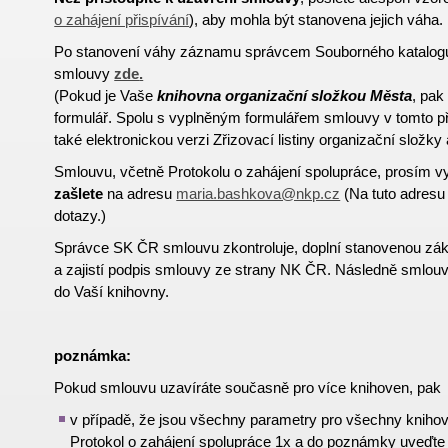
o zahájení přispívání
),
aby mohla být stanovena jejich
váha.
Po stanovení váhy záznamu správcem Souborného katalogu 
smlouvy
zde
.
(Pokud je Vaše
knihovna organizační složkou Města
, pak
formulář. Spolu s vyplněným formulářem smlouvy v tomto p
také elektronickou verzi Zřizovací listiny organizační složky
Smlouvu, včetně Protokolu o zahájení spolupráce, prosím v
zašlete
na adresu
maria.bashkova@nkp.cz
(Na tuto adresu 
dotazy.)
Správce SK ČR smlouvu zkontroluje, doplní stanovenou zá
a zajistí podpis smlouvy ze strany NK ČR. Následně smlouv
do Vaší knihovny.
poznámka:
Pokud smlouvu uzavíráte současně pro více knihoven, pak
v případě, že jsou všechny parametry pro všechny knihov
Protokol o zahájení spolupráce 1x a do poznámky uveďt