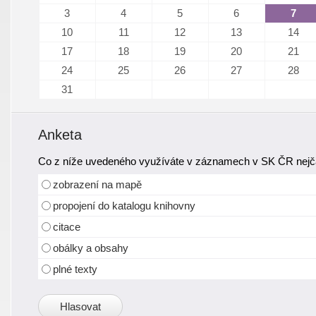
3
4
5
6
7
10
11
12
13
14
17
18
19
20
21
24
25
26
27
28
31
Anketa
Co z níže uvedeného využíváte v záznamech v SK ČR nejča
zobrazení na mapě
propojení do katalogu knihovny
citace
obálky a obsahy
plné texty