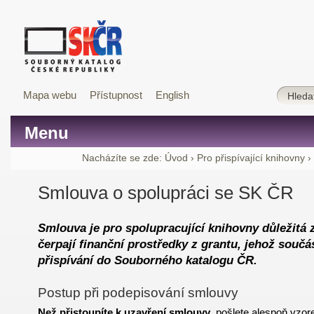
Mapa webu
Přístupnost
English
Menu
Nacházíte se zde:
Úvod
›
Pro přispívající knihovny
›
Smlouva o spolupráci se SK ČR
Smlouva je pro spolupracující knihovny důležitá 
čerpají finanční prostředky z grantu, jehož součá
přispívání do Souborného katalogu ČR.
Postup při podepisování smlouvy
Než přistoupíte k uzavření smlouvy
, pošlete alespoň
vzor