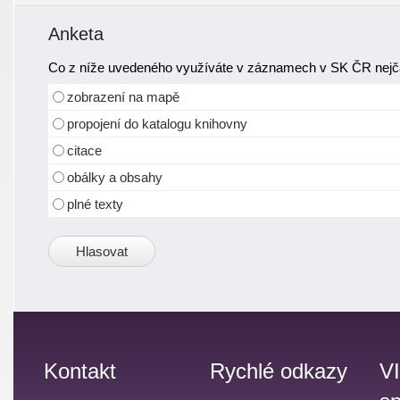
Anketa
Co z níže uvedeného využíváte v záznamech v SK ČR nejča
zobrazení na mapě
propojení do katalogu knihovny
citace
obálky a obsahy
plné texty
Kontakt
Rychlé odkazy
V