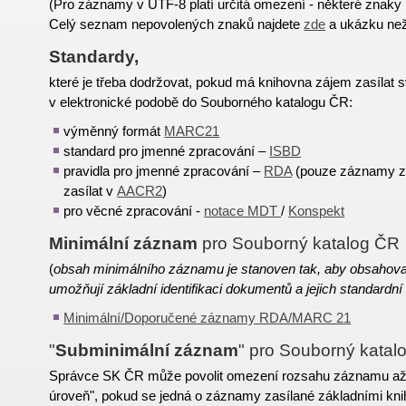
(Pro záznamy v UTF-8 platí určitá omezení - některé znaky
Celý seznam nepovolených znaků najdete
zde
a ukázku ne
Standardy,
které je třeba dodržovat, pokud má knihovna zájem zasílat
v elektronické podobě do Souborného katalogu ČR:
výměnný formát
MARC21
standard pro jmenné zpracování –
ISBD
pravidla pro jmenné zpracování –
RDA
(pouze záznamy z 
zasílat v
AACR2
)
pro věcné zpracování -
notace MDT
/
Konspekt
Minimální záznam
pro Souborný katalog ČR
(
obsah minimálního záznamu je stanoven tak, aby obsahova
umožňují základní identifikaci dokumentů a jejich standardní
Minimální/Doporučené záznamy RDA/MARC 21
"
Subminimální záznam
" pro Souborný katal
Správce SK ČR může povolit omezení rozsahu záznamu až
úroveň", pokud se jedná o záznamy zasílané základními kni