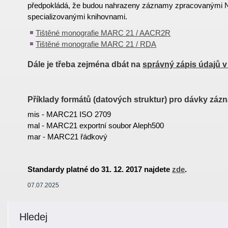
předpokládá, že budou nahrazeny záznamy zpracovanými 
specializovanými knihovnami.
Tištěné monografie MARC 21 / AACR2R
Tištěné monografie MARC 21 / RDA
Dále je třeba zejména dbát na
správný zápis údajů v 
Příklady formátů (datových struktur) pro dávky záz
mis - MARC21 ISO 2709
mal - MARC21 exportní soubor Aleph500
mar - MARC21 řádkový
Standardy platné do 31. 12. 2017 najdete
zde
.
07.07.2025
Hledej