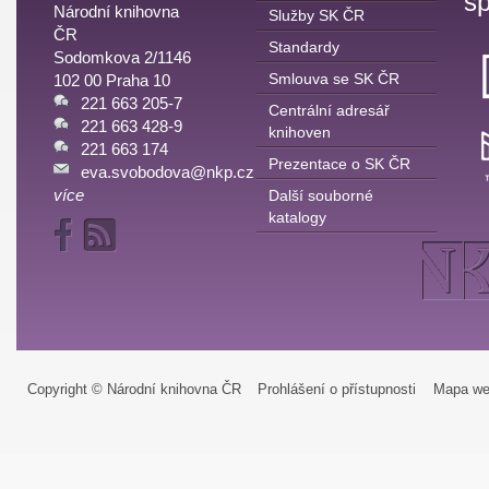
sp
Národní knihovna
Služby SK ČR
ČR
Standardy
Sodomkova 2/1146
Smlouva se SK ČR
102 00 Praha 10
221 663 205-7
Centrální adresář
221 663 428-9
knihoven
221 663 174
Prezentace o SK ČR
eva.svobodova@nkp.cz
více
Další souborné
katalogy
Copyright © Národní knihovna ČR
Prohlášení o přístupnosti
Mapa we