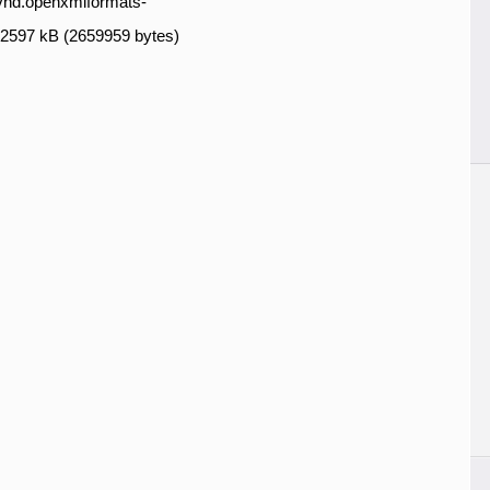
/vnd.openxmlformats-
, 2597 kB (2659959 bytes)