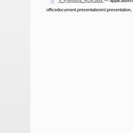
5_Přibylová_RDA.pptx
— application
officedocument.presentationml.presentation