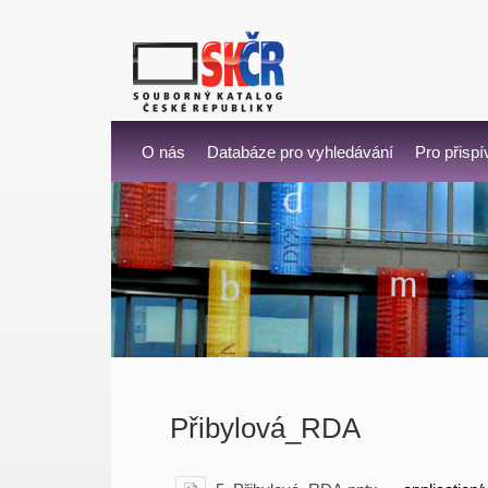
O nás
Databáze pro vyhledávání
Pro přispí
Přibylová_RDA