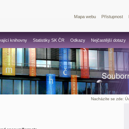
Mapa webu
Přístupnost
vající knihovny
Statistiky SK ČR
Odkazy
Nejčastější dotazy
Nacházíte se zde:
Ú