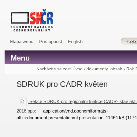
Mapa webu
Přístupnost
English
Menu
Nacházíte se zde:
Úvod
›
dokumenty_obsah
›
Rok 
SDRUK pro CADR květen
Sekce SDRUK pro regionální funkce CADR- stav aktua
2016.pptx
— application/vnd.openxmlformats-
officedocument.presentationml.presentation, 11464 kB (117