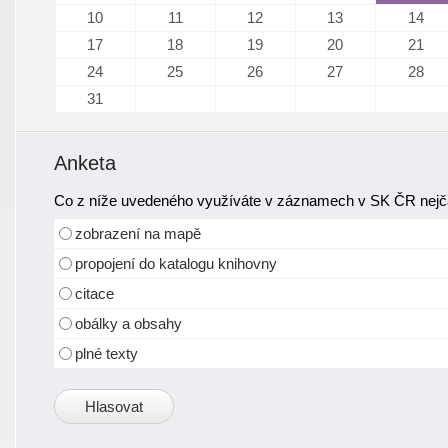
10
11
12
13
14
17
18
19
20
21
24
25
26
27
28
31
Anketa
Co z níže uvedeného využíváte v záznamech v SK ČR nejča
zobrazení na mapě
propojení do katalogu knihovny
citace
obálky a obsahy
plné texty