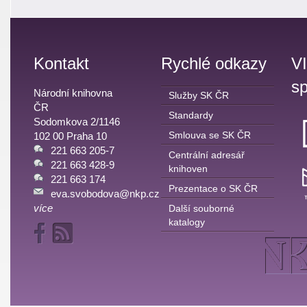
Kontakt
Rychlé odkazy
V
sp
Národní knihovna
Služby SK ČR
ČR
Standardy
Sodomkova 2/1146
Smlouva se SK ČR
102 00 Praha 10
221 663 205-7
Centrální adresář
221 663 428-9
knihoven
221 663 174
Prezentace o SK ČR
eva.svobodova@nkp.cz
více
Další souborné
katalogy