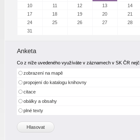
10
11
12
13
14
17
18
19
20
21
24
25
26
27
28
31
Anketa
Co z níže uvedeného využíváte v záznamech v SK ČR nejča
zobrazení na mapě
propojení do katalogu knihovny
citace
obálky a obsahy
plné texty