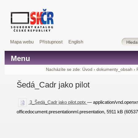
Mapa webu
Přístupnost
English
Menu
Nacházíte se zde:
Úvod
›
dokumenty_obsah
›
Šedá_Cadr jako pilot
3_Šedá_Cadr jako pilot.pptx
— application/vnd.openx
officedocument.presentationml.presentation, 5911 kB (6053