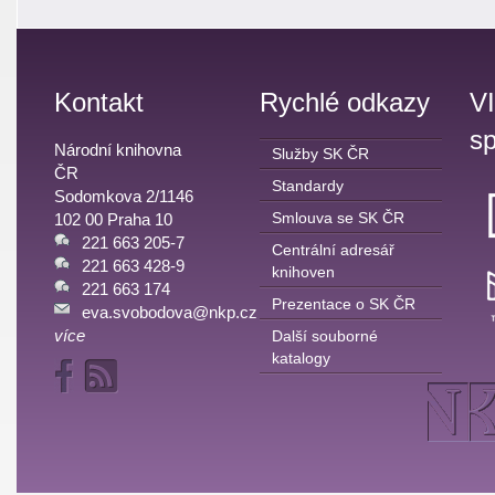
Kontakt
Rychlé odkazy
V
sp
Národní knihovna
Služby SK ČR
ČR
Standardy
Sodomkova 2/1146
Smlouva se SK ČR
102 00 Praha 10
221 663 205-7
Centrální adresář
221 663 428-9
knihoven
221 663 174
Prezentace o SK ČR
eva.svobodova@nkp.cz
více
Další souborné
katalogy