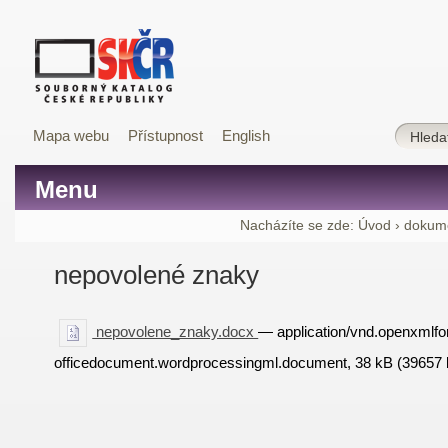
Mapa webu
Přístupnost
English
Menu
Nacházíte se zde:
Úvod
›
dokum
nepovolené znaky
nepovolene_znaky.docx
— application/vnd.openxmlfo
officedocument.wordprocessingml.document, 38 kB (39657 