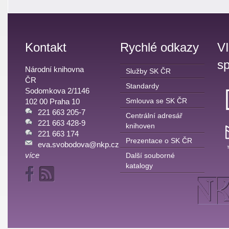
Kontakt
Rychlé odkazy
V
sp
Národní knihovna
Služby SK ČR
ČR
Standardy
Sodomkova 2/1146
Smlouva se SK ČR
102 00 Praha 10
221 663 205-7
Centrální adresář
221 663 428-9
knihoven
221 663 174
Prezentace o SK ČR
eva.svobodova@nkp.cz
více
Další souborné
katalogy