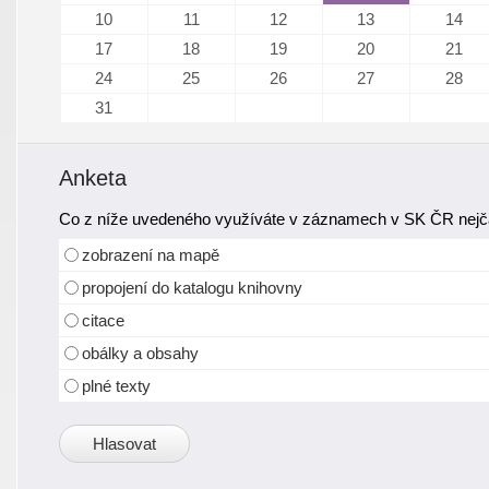
10
11
12
13
14
17
18
19
20
21
24
25
26
27
28
31
Anketa
Co z níže uvedeného využíváte v záznamech v SK ČR nejča
zobrazení na mapě
propojení do katalogu knihovny
citace
obálky a obsahy
plné texty