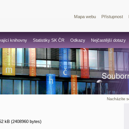
Mapa webu
Přístupnost
vající knihovny
Statistiky SK ČR
Odkazy
Nejčastější dotazy
Nacházíte s
52 kB (2408960 bytes)