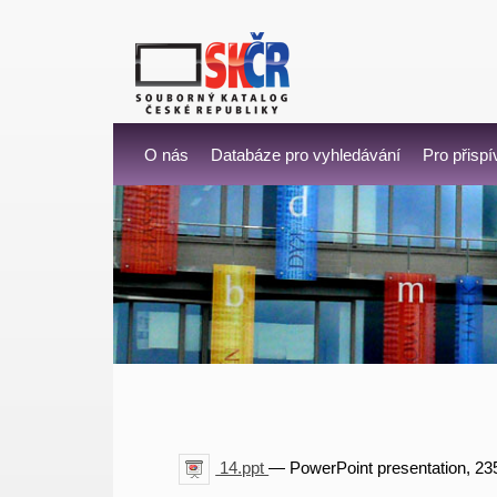
O nás
Databáze pro vyhledávání
Pro přispí
14.ppt
— PowerPoint presentation, 23