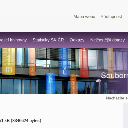
Mapa webu
Přístupnost
vající knihovny
Statistiky SK ČR
Odkazy
Nejčastější dotazy
Nacházíte s
51 kB (8346624 bytes)