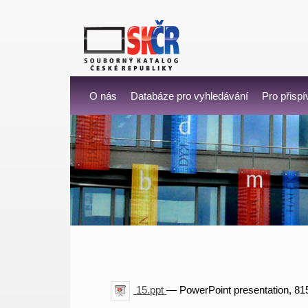
O nás
Databáze pro vyhledávání
Pro přispí
15.ppt
— PowerPoint presentation, 81