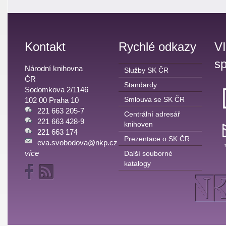
Kontakt
Rychlé odkazy
V
sp
Národní knihovna
Služby SK ČR
ČR
Standardy
Sodomkova 2/1146
Smlouva se SK ČR
102 00 Praha 10
221 663 205-7
Centrální adresář
221 663 428-9
knihoven
221 663 174
Prezentace o SK ČR
eva.svobodova@nkp.cz
více
Další souborné
katalogy