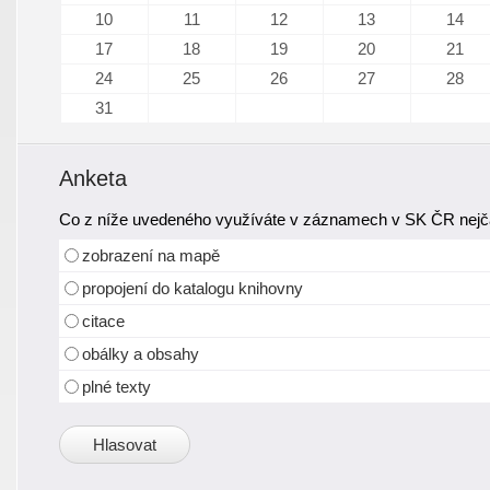
10
11
12
13
14
17
18
19
20
21
24
25
26
27
28
31
Anketa
Co z níže uvedeného využíváte v záznamech v SK ČR nejča
zobrazení na mapě
propojení do katalogu knihovny
citace
obálky a obsahy
plné texty