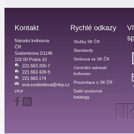
Kontakt
Rychlé odkazy
V
sp
Národní knihovna
Služby SK ČR
ČR
Standardy
Sodomkova 2/1146
Smlouva se SK ČR
102 00 Praha 10
221 663 205-7
Centrální adresář
221 663 428-9
knihoven
221 663 174
Prezentace o SK ČR
eva.svobodova@nkp.cz
více
Další souborné
katalogy