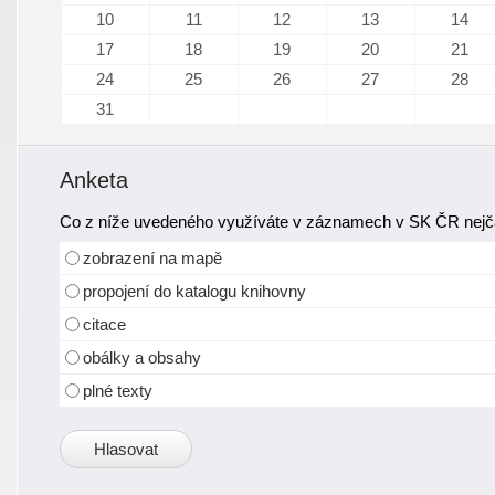
10
11
12
13
14
17
18
19
20
21
24
25
26
27
28
31
Anketa
Co z níže uvedeného využíváte v záznamech v SK ČR nejča
zobrazení na mapě
propojení do katalogu knihovny
citace
obálky a obsahy
plné texty