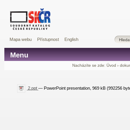
Mapa webu
Přístupnost
English
Menu
Nacházíte se zde:
Úvod
›
doku
2.ppt
— PowerPoint presentation, 969 kB (992256 byt