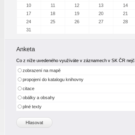
10
11
12
13
14
17
18
19
20
21
24
25
26
27
28
31
Anketa
Co z níže uvedeného využíváte v záznamech v SK ČR nejča
zobrazení na mapě
propojení do katalogu knihovny
citace
obálky a obsahy
plné texty