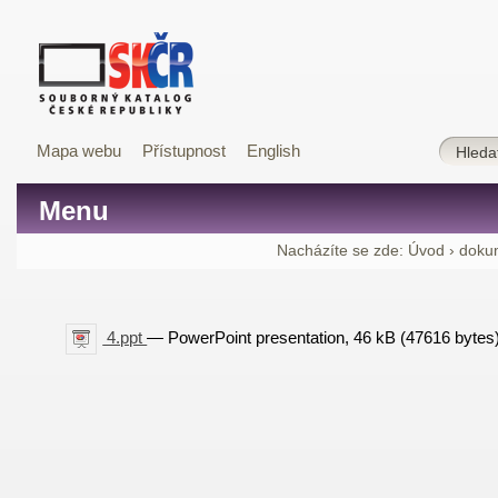
Mapa webu
Přístupnost
English
Menu
Nacházíte se zde:
Úvod
›
doku
4.ppt
— PowerPoint presentation, 46 kB (47616 bytes