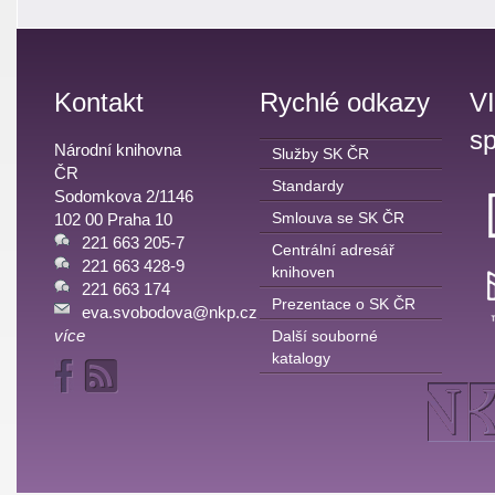
Kontakt
Rychlé odkazy
V
sp
Národní knihovna
Služby SK ČR
ČR
Standardy
Sodomkova 2/1146
Smlouva se SK ČR
102 00 Praha 10
221 663 205-7
Centrální adresář
221 663 428-9
knihoven
221 663 174
Prezentace o SK ČR
eva.svobodova@nkp.cz
více
Další souborné
katalogy