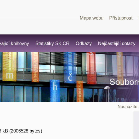
Mapa webu
Přístupnost
vající knihovny
Statistiky SK ČR
Odkazy
Nejčastější dotazy
Nacházíte 
9 kB (2006528 bytes)