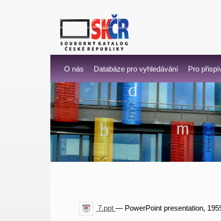
O nás
Databáze pro vyhledávání
Pro přispí
7.ppt
— PowerPoint presentation, 195