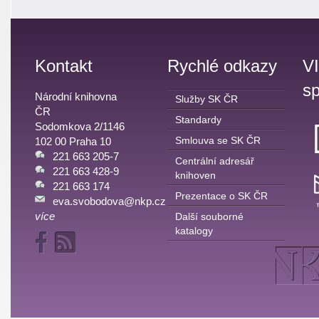
Kontakt
Rychlé odkazy
V
sp
Národní knihovna
Služby SK ČR
ČR
Standardy
Sodomkova 2/1146
Smlouva se SK ČR
102 00 Praha 10
221 663 205-7
Centrální adresář
221 663 428-9
knihoven
221 663 174
Prezentace o SK ČR
eva.svobodova@nkp.cz
více
Další souborné
katalogy