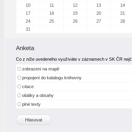
10
11
12
13
14
17
18
19
20
21
24
25
26
27
28
31
Anketa
Co z níže uvedeného využíváte v záznamech v SK ČR nejča
zobrazení na mapě
propojení do katalogu knihovny
citace
obálky a obsahy
plné texty