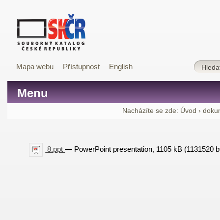
Mapa webu
Přístupnost
English
Menu
Nacházíte se zde:
Úvod
›
doku
8.ppt
— PowerPoint presentation, 1105 kB (1131520 b