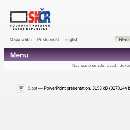
Mapa webu
Přístupnost
English
Menu
Nacházíte se zde:
Úvod
›
doku
9.ppt
— PowerPoint presentation, 3193 kB (3270144 b