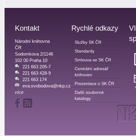
Kontakt
Rychlé odkazy
V
sp
Národní knihovna
Služby SK ČR
ČR
Standardy
Sodomkova 2/1146
Smlouva se SK ČR
102 00 Praha 10
221 663 205-7
Centrální adresář
221 663 428-9
knihoven
221 663 174
Prezentace o SK ČR
eva.svobodova@nkp.cz
více
Další souborné
katalogy