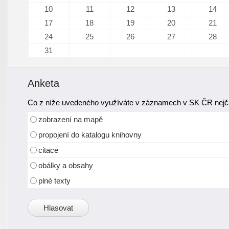
10
11
12
13
14
17
18
19
20
21
24
25
26
27
28
31
Anketa
Co z níže uvedeného využíváte v záznamech v SK ČR nejča
zobrazení na mapě
propojení do katalogu knihovny
citace
obálky a obsahy
plné texty