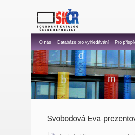
O nás
Databáze pro vyhledávání
Pro přispí
Svobodová Eva-prezento