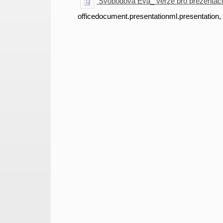
Svobodová Eva_ verze pro prezentaci
officedocument.presentationml.presentation