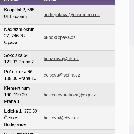
Koupelní 2, 695
andrejcikova@cosmotron.cz
01 Hodonín
Nádražní okruh
27, 746 78
okpb@opava.cz
Opava
Sokolská 54,
bouzkova@nlk.cz
121 32 Praha 2
Počernická 96,
celbova@sefira.cz
108 00 Praha 10
Klementinum
190, 110 00
helena.dvorakova@nkp.cz
Praha 1
Lidická 1, 370 59
České
hajkova@cbvk.cz
Budějovice