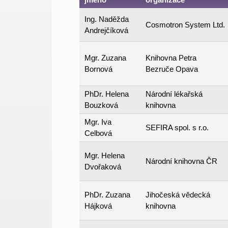
Ing. Naděžda
Cosmotron System Ltd.
Andrejčíková
Mgr. Zuzana
Knihovna Petra
Bornová
Bezruče Opava
PhDr. Helena
Národní lékařská
Bouzková
knihovna
Mgr. Iva
SEFIRA spol. s r.o.
Celbová
Mgr. Helena
Národní knihovna ČR
Dvořaková
PhDr. Zuzana
Jihočeská vědecká
Hájková
knihovna