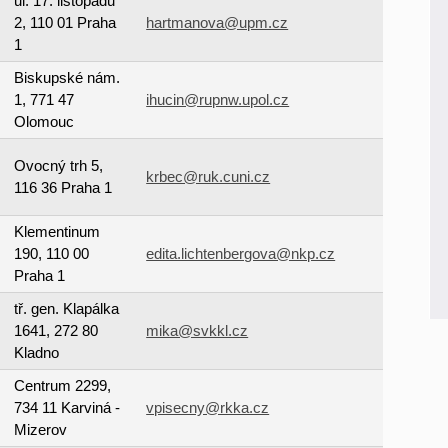
ul. 17. listopadu
2, 110 01 Praha
hartmanova@upm.cz
1
Biskupské nám.
1, 771 47
ihucin@rupnw.upol.cz
Olomouc
Ovocný trh 5,
krbec@ruk.cuni.cz
116 36 Praha 1
Klementinum
190, 110 00
edita.lichtenbergova@nkp.cz
Praha 1
tř. gen. Klapálka
1641, 272 80
mika@svkkl.cz
Kladno
Centrum 2299,
734 11 Karviná -
vpisecny@rkka.cz
Mizerov