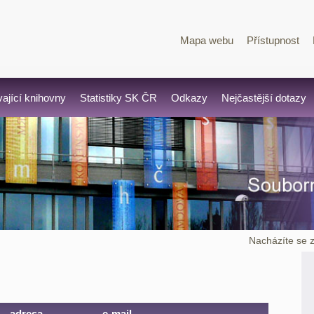
Mapa webu
Přístupnost
vající knihovny
Statistiky SK ČR
Odkazy
Nejčastější dotazy
Nacházíte se 
adresa
e-mail