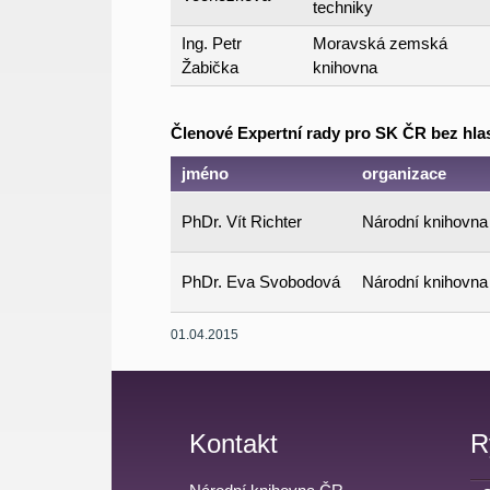
techniky
Ing. Petr
Moravská zemská
Žabička
knihovna
Členové Expertní rady pro SK ČR bez hla
jméno
organizace
PhDr. Vít Richter
Národní knihovn
PhDr. Eva Svobodová
Národní knihovn
01.04.2015
Kontakt
R