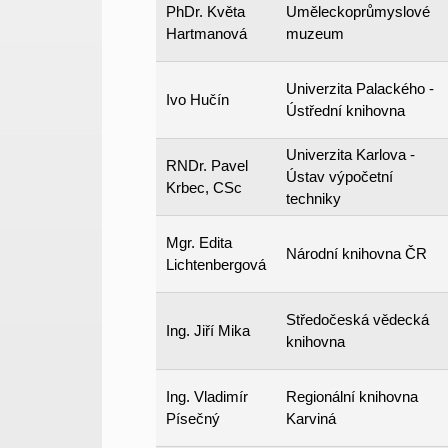
PhDr. Květa
Uměleckoprůmyslové
Hartmanová
muzeum
Univerzita Palackého -
Ivo Hučín
Ústřední knihovna
Univerzita Karlova -
RNDr. Pavel
Ústav výpočetní
Krbec, CSc
techniky
Mgr. Edita
Národní knihovna ČR
Lichtenbergová
Středočeská vědecká
Ing. Jiří Mika
knihovna
Ing. Vladimír
Regionální knihovna
Písečný
Karviná