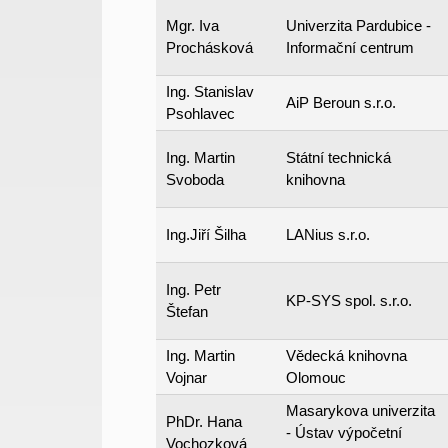
Mgr. Iva
Univerzita Pardubice -
Prochásková
Informační centrum
Ing. Stanislav
AiP Beroun s.r.o.
Psohlavec
Ing. Martin
Státní technická
Svoboda
knihovna
Ing.Jiří Šilha
LANius s.r.o.
Ing. Petr
KP-SYS spol. s.r.o.
Štefan
Ing. Martin
Vědecká knihovna
Vojnar
Olomouc
Masarykova univerzita
PhDr. Hana
- Ústav výpočetní
Vochozková