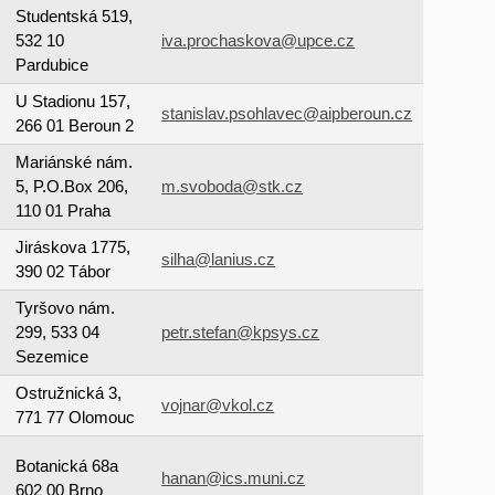
Studentská 519,
532 10
iva.prochaskova@upce.cz
Pardubice
U Stadionu 157,
stanislav.psohlavec@aipberoun.cz
266 01 Beroun 2
Mariánské nám.
5, P.O.Box 206,
m.svoboda@stk.cz
110 01 Praha
Jiráskova 1775,
silha@lanius.cz
390 02 Tábor
Tyršovo nám.
299, 533 04
petr.stefan@kpsys.cz
Sezemice
Ostružnická 3,
vojnar@vkol.cz
771 77 Olomouc
Botanická 68a
hanan@ics.muni.cz
602 00 Brno