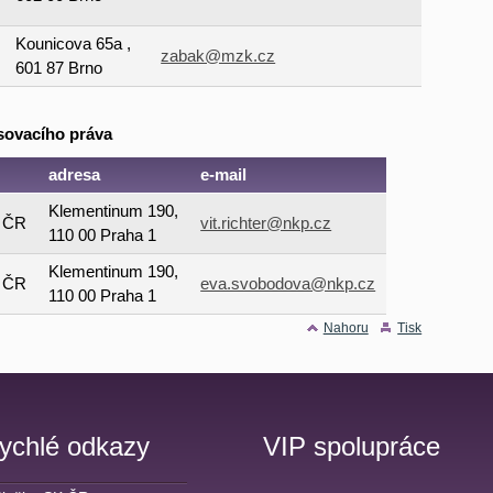
Kounicova 65a ,
zabak@mzk.cz
601 87 Brno
sovacího práva
adresa
e-mail
Klementinum 190,
a ČR
vit.richter@nkp.cz
110 00 Praha 1
Klementinum 190,
a ČR
eva.svobodova@nkp.cz
110 00 Praha 1
Nahoru
Tisk
ychlé odkazy
VIP spolupráce