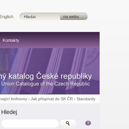
English
Kontakty
ívající knihovny
›
Jak přispívat do SK ČR
›
Standardy
Hledej
?