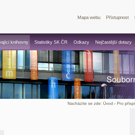
Mapa webu
Přístupnost
vající knihovny
Statistiky SK ČR
Odkazy
Nejčastější dotazy
Nacházíte se zde:
Úvod
›
Pro přisp