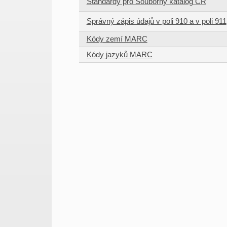
Standardy pro Souborný katalog ČR
Správný zápis údajů v poli 910 a v poli 911
Kódy zemí MARC
Kódy jazyků MARC