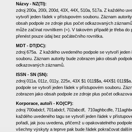
Názvy - NZ(TI):
zdroj 200a, 200i, 200d, 43X, 44X, 510a, 517a. Z každého u
vytvoří jeden řádek v přístupovém souboru. Záznam autorit
obsah podpole ze zdroje plus počet odkazovaných záznamů.
může začínat rovnítkem (=). V takovém případě je třeba do
přenést pouze údaj bez počátečního rovnítka.
MDT - DT(DC):
zdroj 675a. Z každého uvedeného podpole se vytvoří jeden
souboru. Záznam autority bude zobrazen jako obsah podpole
odkazovaných záznamů.
ISSN - SN (SN):
zdroj 011a, 011z, 011y, 225x, 43X $1 011$$a, 44X$1 011$$
podpole se vytvoří jeden řádek v přístupovém souboru. Záz
zobrazen jako obsah podpole ze zdroje plus počet odkazo
Korporace, autoři - KO(CP):
zdroj 700abdcf, 701abdcf, 702abcdf, 710aghbcdfe, 711aghb
každého uvedeného tagu se vytvoří jeden řádek v přístupov
pořadí, jak jsou uvedena, přičemž u opakovatelného podpol
všechny výskyty a teprve pak bude řádek pokračovat další