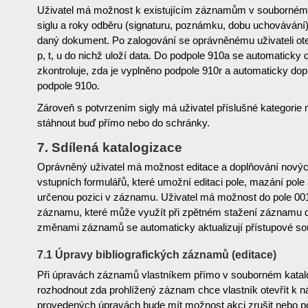
Uživatel má možnost k existujícím záznamům v souborném 
siglu a roky odběru (signaturu, poznámku, dobu uchovávání),
daný dokument. Po zalogování se oprávněnému uživateli otev
p, t, u do nichž uloží data. Do podpole 910a se automaticky 
zkontroluje, zda je vyplněno podpole 910r a automaticky dop
podpole 910o.
Zároveň s potvrzením sigly má uživatel příslušné kategori
stáhnout buď přímo nebo do schránky.
7. Sdílená katalogizace
Oprávněný uživatel má možnost editace a doplňování nov
vstupních formulářů, které umožní editaci pole, mazání pole 
určenou pozici v záznamu. Uživatel má možnost do pole 001 u
záznamu, které může využít při zpětném stažení záznamu 
změnami záznamů se automaticky aktualizují přístupové so
7.1 Úpravy bibliografických záznamů (editace)
Při úpravách záznamů vlastníkem přímo v souborném kata
rozhodnout zda prohlížený záznam chce vlastník otevřít k
provedených úpravách bude mít možnost akci zrušit nebo po