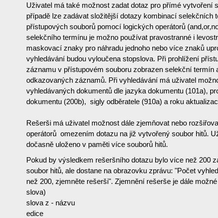
Uživatel má také možnost zadat dotaz pro přímé vytvoření s
případě lze zadávat složitější dotazy kombinací selekčních t
přístupových souborů pomocí logických operátorů (and,or,no
selekčního termínu je možno používat pravostranné i levost
maskovací znaky pro náhradu jednoho nebo více znaků upros
vyhledávání budou vyloučena stopslova. Při prohlížení pří
záznamu v přístupovém souboru zobrazen selekční termín 
odkazovaných záznamů. Při vyhledávání má uživatel možnos
vyhledávaných dokumentů dle jazyka dokumentu (101a), pro
dokumentu (200b), sigly odběratele (910a) a roku aktualizac
Rešerši má uživatel možnost dále zjemňovat nebo rozšiřova
operátorů omezením dotazu na již vytvořený soubor hitů. U
dočasně uloženo v paměti více souborů hitů.
Pokud by výsledkem rešeršního dotazu bylo více než 200 z
soubor hitů, ale dostane na obrazovku zprávu: "Počet vyhl
než 200, zjemněte rešerši". Zjemnění rešerše je dále možné
slova)
slova z - názvu
edice