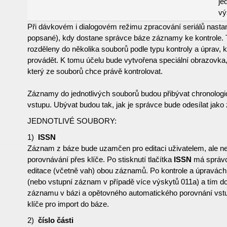
je
vý
Při dávkovém i dialogovém režimu zpracování seriálů nastan
popsané), kdy dostane správce báze záznamy ke kontrole.
rozděleny do několika souborů podle typu kontroly a úprav, 
provádět. K tomu účelu bude vytvořena speciální obrazovka, 
který ze souborů chce právě kontrolovat.
Záznamy do jednotlivých souborů budou přibývat chronologick
vstupu. Ubývat budou tak, jak je správce bude odesílat jako
JEDNOTLIVÉ SOUBORY:
1)
ISSN
Záznam z báze bude uzamčen pro editaci uživatelem, ale n
porovnávání přes klíče. Po stisknutí tlačítka
ISSN
má správc
editace (včetně vah) obou záznamů. Po kontrole a úpravách p
(nebo vstupní záznam v případě více výskytů 011a) a tím do
záznamu v bázi a opětovného automatického porovnání vs
klíče pro import do báze.
2)
číslo části