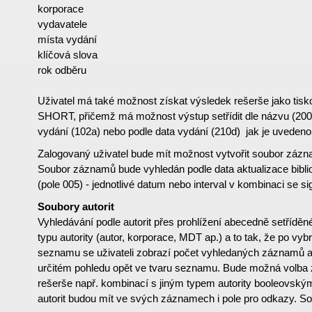
korporace
vydavatele
místa vydání
klíčová slova
rok odběru
Uživatel má také možnost získat výsledek rešerše jako tisk
SHORT, přičemž má možnost výstup setřídit dle názvu (20
vydání (102a) nebo podle data vydání (210d) jak je uvede
Zalogovaný uživatel bude mít možnost vytvořit soubor zázn
Soubor záznamů bude vyhledán podle data aktualizace bibl
(pole 005) - jednotlivé datum nebo interval v kombinaci se si
Soubory autorit
Vyhledávání podle autorit přes prohlížení abecedně setří
typu autority (autor, korporace, MDT ap.) a to tak, že po vybr
seznamu se uživateli zobrazí počet vyhledaných záznamů 
určitém pohledu opět ve tvaru seznamu. Bude možná volba 
rešerše např. kombinací s jiným typem autority booleovsk
autorit budou mít ve svých záznamech i pole pro odkazy. Sou