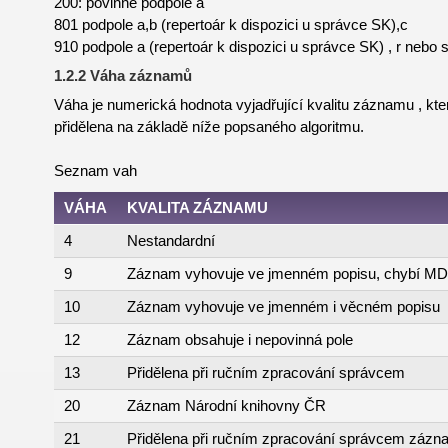
200: povinné podpole a
801 podpole a,b (repertoár k dispozici u správce SK),c
910 podpole a (repertoár k dispozici u správce SK) , r nebo 
1.2.2 Váha záznamů
Váha je numerická hodnota vyjadřující kvalitu záznamu , k
přidělena na základě níže popsaného algoritmu.
Seznam vah
VÁHA
KVALITA ZÁZNAMU
4
Nestandardní
9
Záznam vyhovuje ve jmenném popisu, chybí M
10
Záznam vyhovuje ve jmenném i věcném popisu
12
Záznam obsahuje i nepovinná pole
13
Přidělena při ručním zpracování správcem
20
Záznam Národní knihovny ČR
21
Přidělena při ručním zpracování správcem zá