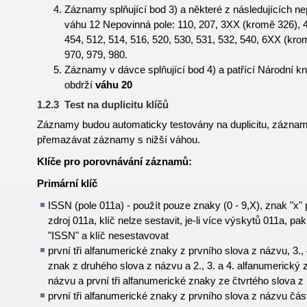
Záznamy splňující bod 3) a některé z následujících ne
váhu 12 Nepovinná pole: 110, 207, 3XX (kromě 326), 4
454, 512, 514, 516, 520, 530, 531, 532, 540, 6XX (kro
970, 979, 980.
Záznamy v dávce splňující bod 4) a patřící Národní 
obdrží
váhu 20
1.2.3 Test na duplicitu klíčů
Záznamy budou automaticky testovány na duplicitu, zázna
přemazávat záznamy s nižší váhou.
Klíče pro porovnávání záznamů:
Primární klíč
ISSN (pole 011a) - použít pouze znaky (0 - 9,X), znak "x" p
zdroj 011a, klíč nelze sestavit, je-li více výskytů 011a, 
"ISSN" a klíč nesestavovat
první tři alfanumerické znaky z prvního slova z názvu, 3.,
znak z druhého slova z názvu a 2., 3. a 4. alfanumerický z
názvu a první tři alfanumerické znaky ze čtvrtého slova 
první tři alfanumerické znaky z prvního slova z názvu části,