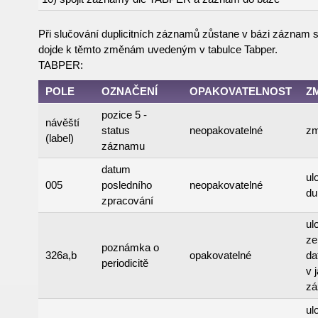
Při slučování duplicitních záznamů zůstane v bázi záznam 
dojde k těmto změnám uvedeným v tabulce Tabper.
TABPER:
POLE
OZNAČENÍ
OPAKOVATELNOST
Z
pozice 5 -
návěští
status
neopakovatelné
zm
(label)
záznamu
datum
ul
005
posledního
neopakovatelné
du
zpracování
ul
ze
poznámka o
326a,b
opakovatelné
da
periodicitě
v 
z
ul