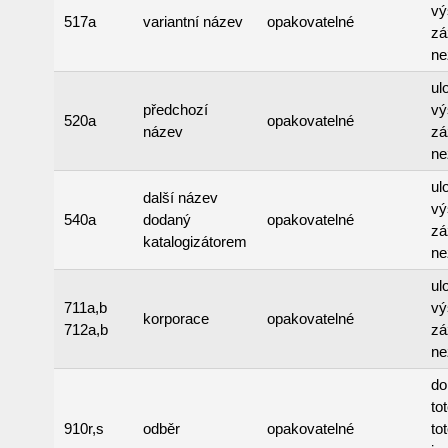
vý
517a
variantní název
opakovatelné
zá
ne
ul
předchozí
vý
520a
opakovatelné
název
zá
ne
ul
další název
vý
540a
dodaný
opakovatelné
zá
katalogizátorem
ne
ul
711a,b
vý
korporace
opakovatelné
712a,b
zá
ne
do
to
910r,s
odběr
opakovatelné
to