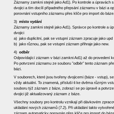
Záznamy zamkni stejně jako Ad1). Po kontrole a úpravách s
dvojici a tím docílí případného přepsání záznamu v bázi a 
porovnání vstupního záznamu přes klíče pro import do báze
3)
místo vydání
Záznamy zamkni stejně jako Ad1). Správce po kontrole a úp
dvojici
a) jako duplicitní, pak se vstupní záznam zpracuje jako upd
b) jako různou, pak se vstupní záznam přihraje jako new.
4)
odběr
Odpovídající záznam v bázi zamkni Ad1) až do provedení k
Po potvrzení záznamu ze souboru "odběr" tento záznam pře
bázi.
V souborech, které jsou tvořeny dvojicemi (báze - vstup), 
vždy aktuální. To znamená, přísluší-li ke dvěma různým v
souboru týž záznam z báze, zobrazí se po úpravě a potvrzen
dvojici již aktualizovaný záznam z báze.
Všechny soubory pro kontrolu vznikají při dávkovém zpraco
ukládání nových záznamů (7.2). Při ukládání takto vytvoř
záznam automaticky porovnán přes klíče pro import do báz