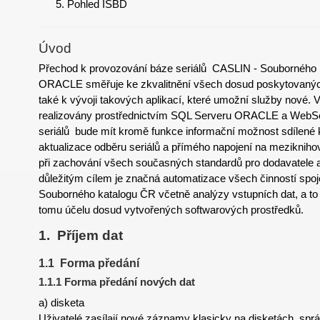
Pohled ISBD
Úvod
Přechod k provozování báze seriálů CASLIN - Souborného
ORACLE směřuje ke zkvalitnění všech dosud poskytovanýc
také k vývoji takových aplikací, které umožní služby nové.
realizovány prostřednictvím SQL Serveru ORACLE a Web
seriálů bude mít kromě funkce informační možnost sdílené k
aktualizace odběru seriálů a přímého napojení na meziknihov
při zachování všech současných standardů pro dodavatele a
důležitým cílem je značná automatizace všech činností spo
Souborného katalogu ČR včetně analýzy vstupních dat, a t
tomu účelu dosud vytvořených softwarových prostředků.
1. Příjem dat
1.1 Forma předání
1.1.1 Forma předání nových dat
a) disketa
Uživatelé zasílají nové záznamy klasicky na disketách, spr