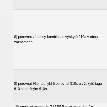
8) porovnat všechny kombinace výskytů 210a v obou
záznamech
9) porovnat 910r a chybí-li porovnat 910s u výskytů tagu
910 s totožným 910a
10) spojit záznamy dle TABPER a záznam do báze