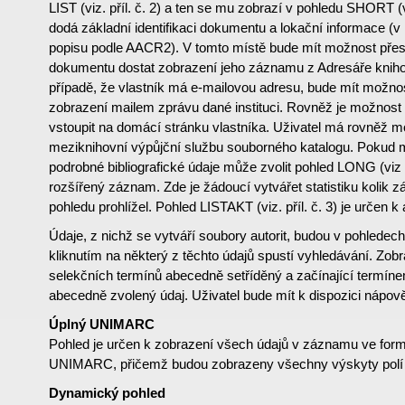
LIST (viz. příl. č. 2) a ten se mu zobrazí v pohledu SHORT (vi
dodá základní identifikaci dokumentu a lokační informace (v
popisu podle AACR2). V tomto místě bude mít možnost přes 
dokumentu dostat zobrazení jeho záznamu z Adresáře knihov
případě, že vlastník má e-mailovou adresu, bude mít možnos
zobrazení mailem zprávu dané instituci. Rovněž je možnost 
vstoupit na domácí stránku vlastníka. Uživatel má rovněž m
meziknihovní výpůjční službu souborného katalogu. Pokud m
podrobné bibliografické údaje může zvolit pohled LONG (viz p
rozšířený záznam. Zde je žádoucí vytvářet statistiku kolik 
pohledu prohlížel. Pohled LISTAKT (viz. příl. č. 3) je určen k 
Údaje, z nichž se vytváří soubory autorit, budou v pohledec
kliknutím na některý z těchto údajů spustí vyhledávání. Zo
selekčních termínů abecedně setříděný a začínající termín
abecedně zvolený údaj. Uživatel bude mít k dispozici nápov
Úplný UNIMARC
Pohled je určen k zobrazení všech údajů v záznamu ve for
UNIMARC, přičemž budou zobrazeny všechny výskyty polí 
Dynamický pohled