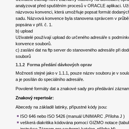
analyzovat před spuštěním procesů v ORACLE aplikaci. Uži
názvovou konvenci, která umožňuje popsat formát dodaných
sadu. Názvová konvence byla stanovena správcem v průběhu
popsána v příl. č. 1.
b) upload
Uživatelé používají upload do určeného adresáře s podmín
konvence souborů.
c) zaslání dat na ftp server do stanoveného adresáře při d
souborů
1.1.2 Forma předání dávkových oprav
Možnosti stejné jako v 1.1.1, pouze název souboru je v so
a je posílán do speciálního adresáře.
Povolené formáty dat a znakové sady pro předávání zázna
Znakový repertoár:
Abecedy na základě latinky, přípustné kódy jsou:
ISO 646 nebo ISO 5426 (manuál UNIMARC ,Příloha J )
veškerá diakritika kódována pomocí GIZMO notace (tab
instrukce Záznam pro souborný katalog, příloha H)