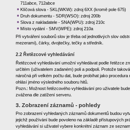
711abce, 712abce
Klíčová slova - SKL(WKW): zdroj 6XX (kromě pole 675)
Druh dokumentu - SDR(WSO): zdroj 200b
Slova z nakladatele - SNA(WPU): zdroj 210c
Místo vydání - SMV(WPE): zdroj 210a
Při vytváření souborů slov je třeba od jednotlivých slov ods
mezerami), čárky, dvojtečky, tečky a středník.
2.2 Řetězcové vyhledávání
Řetězcové vyhledávání umožní vyhledávat podle řetězce z
určitém (uživatelem zadaném) poli a podpoli. Protože takov
náročná při velkém počtu dat, bude probíhat jako procedura
ohlásí jméno výsledného souboru hitů.
Pozn.: Možnost řetězcového vyhledávání pro uživatele bud
zvážena dle zatížení serveru.
3. Zobrazení záznamů - pohledy
Pro zobrazení vyhledaných záznamů dokumentů budou vytv
jejichž používání bude povoleno na základě přístupových pr
vyhledávání si uživatel vybere konkrétní záznam ze sezn