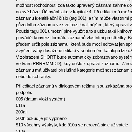
možnost rozhodnout, zda takto upravený záznam zahrne do
do své báze. Účtování jako v kapitole 4. Při editaci má možn
záznamu identifikační číslo (tag 001), a tím může vlastními p
původního záznamu ve své bázi kvalitnějším, který upravil 
Použití tagu 001 umožní plně využít tuto službu také knihov
provádět konverzi formátu záznamů vlastními prostředky. B
předem určit pole záznamu, která bude moci editovat jen sp
Zvýšení váhy dosažené editací v souborném katalogu lze uži
V zobrazení SHORT bude automaticky zobrazováno systém
ve tvaru RRRRMMDD), kdy došlo k úpravě záznamu. Zárov
záznamu má uživatel příslušné kategorie možnost záznam s
nebo do schránky.
Při editaci záznamů v dialogovém režimu jsou zakázána pro e
podpole:
005 (datum vloží systém)
011a
200a.i
200h pokud je již vyplněno
910 všechny výskyty, kde 910a se nerovná sigle uživatele
910a