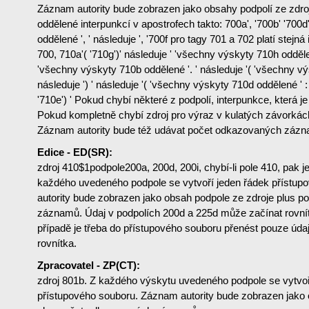
Záznam autority bude zobrazen jako obsahy podpolí ze zdr
oddělené interpunkcí v apostrofech takto: 700a', '700b' '700
oddělené ', ' následuje ', '700f pro tagy 701 a 702 platí stejn
700, 710a'( '710g')' následuje ' 'všechny výskyty 710h oddělen
'všechny výskyty 710b oddělené '. ' následuje '( 'všechny vý
následuje ') ' následuje '( 'všechny výskyty 710d oddělené ' : ' 
'710e') ' Pokud chybí některé z podpolí, interpunkce, která 
Pokud kompletně chybí zdroj pro výraz v kulatých závorkách
Záznam autority bude též udávat počet odkazovaných záz
Edice - ED(SR):
zdroj 410$1podpole200a, 200d, 200i, chybí-li pole 410, pak je
každého uvedeného podpole se vytvoří jeden řádek přístu
autority bude zobrazen jako obsah podpole ze zdroje plus 
záznamů. Údaj v podpolích 200d a 225d může začínat rovní
případě je třeba do přístupového souboru přenést pouze úda
rovnítka.
Zpracovatel - ZP(CT):
zdroj 801b. Z každého výskytu uvedeného podpole se vytvoř
přístupového souboru. Záznam autority bude zobrazen jako 