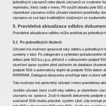
jednotlivých záznamů nebo dávek záznamů ve zvoleném f
repertoáru, který zadá v menu. Při využití obsahu pole 001
vlastníkem záznamu může uživatel vlastními prostředky doc
záznamu ve své bázi kvalitnějším (staženým ze souborného
5. Pravidelná aktualizace odběru dokumen
Pravidelná aktualizace odběru může probíhat po jednotlivých
5.1 Po jednotlivých titulech
Uživatel má možnost upravovat roky odběru u jednotlivých tiu
uvedeny v bázi. Po zalogování a vyhledání požadovaného titu
editaci pole 910 b,s,r,p,u, přičemž v zobrazeném podpoli 910a
skončení úprav systém před uložením do databáze zkontrolu
podpole 910r a automaticky doplní do podpole 910o datum ak
RRRRMM. Dialogová obrazovka umožňuje také zrušení odbě
Tuto možnost má oprávněný uživatel i mimo pravidelnou aktu
Jestliže uživatel, který zrušil roky odběru, je vlastníkem zá
záznamu na správce. Zruší-li vlastník dokumentu podpole o
současně 910s budou prázdné, systém zjistí, zda existuje j
pole 910 s obsazeným 910r nebo 910s. Jestli ano, systém 