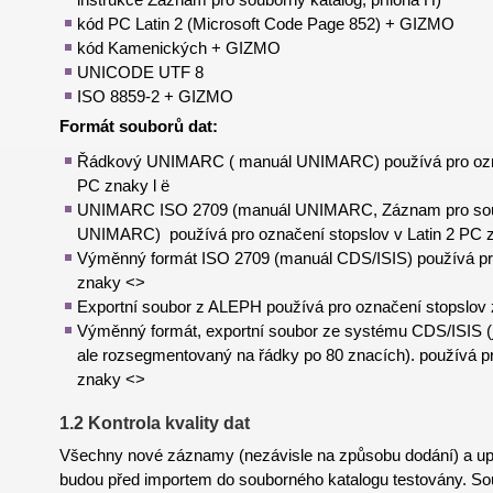
kód PC Latin 2 (Microsoft Code Page 852) + GIZMO
kód Kamenických + GIZMO
UNICODE UTF 8
ISO 8859-2 + GIZMO
Formát souborů dat:
Řádkový UNIMARC ( manuál UNIMARC) používá pro označ
PC znaky l ë
UNIMARC ISO 2709 (manuál UNIMARC, Záznam pro sou
UNIMARC) používá pro označení stopslov v Latin 2 PC z
Výměnný formát ISO 2709 (manuál CDS/ISIS) používá pr
znaky <>
Exportní soubor z ALEPH používá pro označení stopslov
Výměnný formát, exportní soubor ze systému CDS/ISIS (j
ale rozsegmentovaný na řádky po 80 znacích). používá p
znaky <>
1.2 Kontrola kvality dat
Všechny nové záznamy (nezávisle na způsobu dodání) a 
budou před importem do souborného katalogu testovány. So