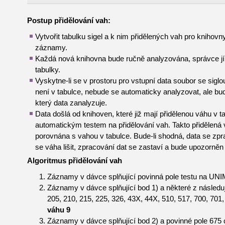
Postup přidělování vah:
Vytvořit tabulku sigel a k nim přidělených vah pro knihovn
záznamy.
Každá nová knihovna bude ručně analyzována, správce jí 
tabulky.
Vyskytne-li se v prostoru pro vstupní data soubor se sigl
není v tabulce, nebude se automaticky analyzovat, ale b
který data zanalyzuje.
Data došlá od knihoven, které již mají přidělenou váhu v t
automatickým testem na přidělování vah. Takto přidělená
porovnána s vahou v tabulce. Bude-li shodná, data se zpra
se váha lišit, zpracování dat se zastaví a bude upozorněn
Algoritmus přidělování vah
Záznamy v dávce splňující povinná pole testu na U
Záznamy v dávce splňující bod 1) a některé z následu
205, 210, 215, 225, 326, 43X, 44X, 510, 517, 700, 701,
váhu 9
Záznamy v dávce splňující bod 2) a povinné pole 675