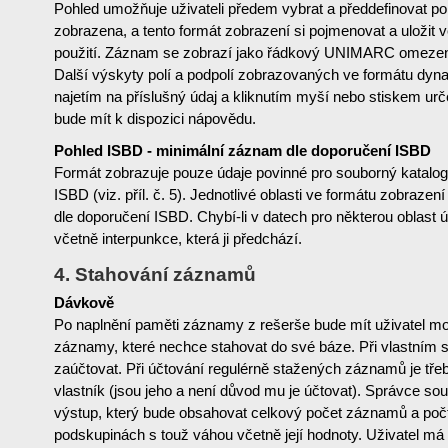
Pohled umožňuje uživateli předem vybrat a předdefinovat pol
zobrazena, a tento formát zobrazení si pojmenovat a uložit 
použití. Záznam se zobrazí jako řádkový UNIMARC omezen
Další výskyty polí a podpolí zobrazovaných ve formátu dyna
najetím na příslušný údaj a kliknutím myší nebo stiskem urč
bude mít k dispozici nápovědu.
Pohled ISBD - minimální záznam dle doporučení ISBD
Formát zobrazuje pouze údaje povinné pro souborný katalog,
ISBD (viz. příl. č. 5). Jednotlivé oblasti ve formátu zobrazen
dle doporučení ISBD. Chybí-li v datech pro některou oblast 
včetně interpunkce, která ji předchází.
4. Stahování záznamů
Dávkově
Po naplnění paměti záznamy z rešerše bude mít uživatel mo
záznamy, které nechce stahovat do své báze. Při vlastním st
zaúčtovat. Při účtování regulérně stažených záznamů je třeba 
vlastník (jsou jeho a není důvod mu je účtovat). Správce so
výstup, který bude obsahovat celkový počet záznamů a po
podskupinách s touž váhou včetně její hodnoty. Uživatel m