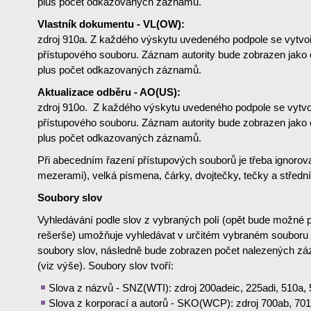
plus počet odkazovaných záznamů.
Vlastník dokumentu - VL(OW):
zdroj 910a. Z každého výskytu uvedeného podpole se vytvoř
přístupového souboru. Záznam autority bude zobrazen jako 
plus počet odkazovaných záznamů.
Aktualizace odběru - AO(US):
zdroj 910o. Z každého výskytu uvedeného podpole se vytvo
přístupového souboru. Záznam autority bude zobrazen jako 
plus počet odkazovaných záznamů.
Při abecedním řazení přístupových souborů je třeba ignoro
mezerami), velká písmena, čárky, dvojtečky, tečky a střední
Soubory slov
Vyhledávání podle slov z vybraných polí (opět bude možné
rešerše) umožňuje vyhledávat v určitém vybraném souboru 
soubory slov, následně bude zobrazen počet nalezených zá
(viz výše). Soubory slov tvoří:
Slova z názvů - SNZ(WTI): zdroj 200adeic, 225adi, 510a,
Slova z korporací a autorů - SKO(WCP): zdroj 700ab, 701