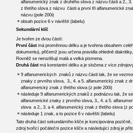
alfanumerický znak z druhého slova z názvu části a 2., 3.
z třetího slova z názvu části a první tři alfanumerické zn
názvu (pole 200i)
obsah pozice 6 v návěští (labelu)
Sekundární klíč
Je tvořen ze dvou částí:
První část
má proměnnou délku a je tvořena obsahem celéh
dokumentu), přičemž jsou určena pravidla ohledně diakritiky,
Rovněž se nerozlišují malá a velká písmena.
Druhá část
má konstantní délku a je složena z více zdrojov
9 alfanumerických znaků z názvu části tak, že se vezmo
znaky z prvního slova, 3., 4. a 5. alfanumerický znak z dr
alfanumerický znak z třetího slova (z pole 200i)
následuje 9 alfanumerických znaků z podnázvu tak, že s
alfanumerické znaky z prvního slova, 3., 4. a 5. alfanume
slova a 2., 3. a 4. alfanumerický znak z třetího slova (z p
následuje 1 znak, a to pozice 6 v návěští (labelu)
Tato druhá část sekundárního klíče je koncipována pozičně, 
zdroj tvořící počáteční pozice klíče a následující zdroj je pří