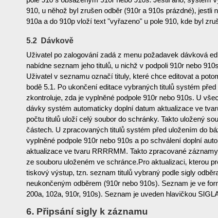
910, u něhož byl zrušen odběr (910r a 910s prázdné), jestl
910a a do 910p vloží text "vyřazeno" u pole 910, kde byl zru
5.2 Dávkově
Uživatel po zalogování zadá z menu požadavek dávková ed
nabídne seznam jeho titulů, u nichž v podpoli 910r nebo 910
Uživatel v seznamu označí tituly, které chce editovat a poto
bodě 5.1. Po ukončení editace vybraných titulů systém před
zkontroluje, zda je vyplněné podpole 910r nebo 910s. U vše
dávky systém automaticky doplní datum aktualizace ve t
počtu titulů uloží celý soubor do schránky. Takto uložený so
částech. U zpracovaných titulů systém před uložením do báz
vyplněné podpole 910r nebo 910s a po schválení doplní aut
aktualizace ve tvaru RRRRMM. Takto zpracované záznamy 
ze souboru uloženém ve schránce.Pro aktualizaci, kterou pr
tiskový výstup, tzn. seznam titulů vybraný podle sigly odběr
neukončeným odběrem (910r nebo 910s). Seznam je ve for
200a, 102a, 910r, 910s). Seznam je uveden hlavičkou SIGLA 
6. Připsání sigly k záznamu