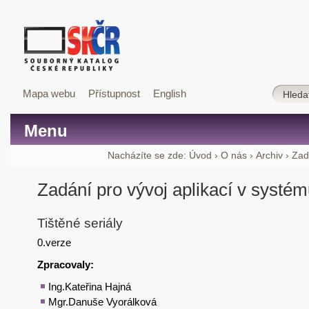
Mapa webu
Přístupnost
English
Menu
Nacházíte se zde:
Úvod
›
O nás
›
Archiv
›
Zad
Zadání pro vývoj aplikací v systé
Tištěné seriály
0.verze
Zpracovaly:
Ing.Kateřina Hajná
Mgr.Danuše Vyorálková