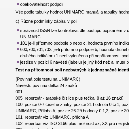
opakovatelnost podpolí
Vše podle tabulky hodnot UNIMARC manuál a tabulky hodnot
c) Různé podmínky zápisu v poli
správnost ISSN lze kontrolovat dle postupu popsaném v def
UNIMARC
101 je-li přítomno podpole b nebo c, hodnota prvního indik
600,700,701,702: je-li přítomno podpole b, hodnota druhéh
druhého indikátoru 1 není vyloučena při nepřítomnosti pod
jestliže v pozici 6 návěští (labelu) je jiný kód než a, musí
Test na přítomnost polí nezbytných k jednoznačné ident
(Povinná pole testu na UNIMARC)
Návěští: povinná délka 24 znaků
001
005: repertoár - arabské číslice plus tečka, 8 až 16 znaků
100: pozice 0-7 číselné znaky, pozice 21 hodnota 0 či 1, poz
UNIMARC, Příloha A, pozice 26-29 hodnoty 0,1,3, pozice 3
101: repertoár viz UNIMARC, příloha A
102: repertoár viz ISO 3166 plus možnost xx, XX pro nezjist