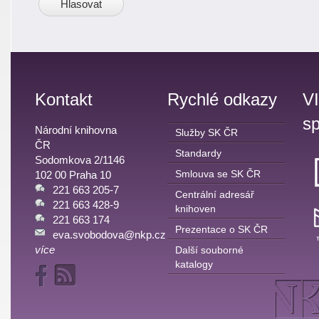
Kontakt
Rychlé odkazy
V
sp
Národní knihovna
Služby SK ČR
ČR
Standardy
Sodomkova 2/1146
Smlouva se SK ČR
102 00 Praha 10
221 663 205-7
Centrální adresář
221 663 428-9
knihoven
221 663 174
Prezentace o SK ČR
eva.svobodova@nkp.cz
více
Další souborné
katalogy