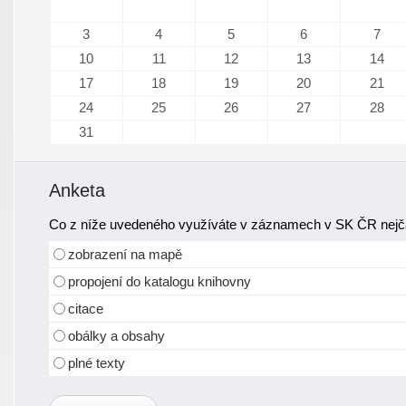
3
4
5
6
7
10
11
12
13
14
17
18
19
20
21
24
25
26
27
28
31
Anketa
Co z níže uvedeného využíváte v záznamech v SK ČR nejča
zobrazení na mapě
propojení do katalogu knihovny
citace
obálky a obsahy
plné texty