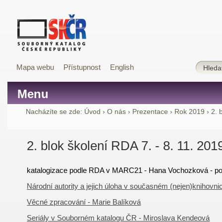
Mapa webu
Přístupnost
English
Menu
Nacházíte se zde:
Úvod
›
O nás
›
Prezentace
›
Rok 2019
›
2. 
2. blok školení RDA 7. - 8. 11. 20
katalogizace podle RDA v MARC21 - Hana Vochozková - pos
Národní autority a jejich úloha v současném (nejen)knihovn
Věcné zpracování - Marie Balíková
Seriály v Souborném katalogu ČR - Miroslava Kendeová