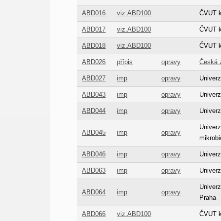
ABD016
viz.ABD100
ČVUT kn
ABD017
viz.ABD100
ČVUT kn
ABD018
viz.ABD100
ČVUT kn
ABD026
přípis
opravy
Česká z
ABD027
imp
opravy
Univerz
ABD043
imp
opravy
Univerz
ABD044
imp
opravy
Univerz
Univerz
ABD045
imp
opravy
mikrobi
ABD046
imp
opravy
Univerz
ABD063
imp
opravy
Univerz
Univerz
ABD064
imp
opravy
Praha
ABD066
viz.ABD100
ČVUT k