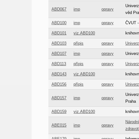
Univerz
ABD067
imp
opravy
věd Pr
ABD100
imp
opravy
ČVUT - 
ABD101
viz.ABD100
knihov
ABD103
přípis
opravy
Univerz
ABD107
imp
opravy
Univerz
ABD113
přípis
opravy
Univerz
ABD143
viz.ABD100
knihov
ABD156
přípis
opravy
Univerz
Univerz
ABD157
imp
opravy
Praha
ABD159
viz.ABD100
knihov
Národní
ABE015
imp
opravy
zdravot
ABE179
imp
opravy
Inform