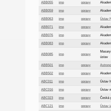
ABB055
imp
opravy
Akademi
ABB059
imp
opravy
Akadem
ABB063
imp
opravy
Ústav f
ABB071
imp
opravy
Akademi
ABB076
imp
opravy
Akademi
ABB083
imp
opravy
Akademi
Masaryk
ABB085
imp
opravy
ústav
ABB501
imp
opravy
Astrono
ABB502
imp
opravy
Akademi
ABC011
imp
opravy
Ústav h
ABC016
imp
opravy
Ústav 
ABC023
imp
opravy
Česká g
ABC121
imp
opravy
Ústav j