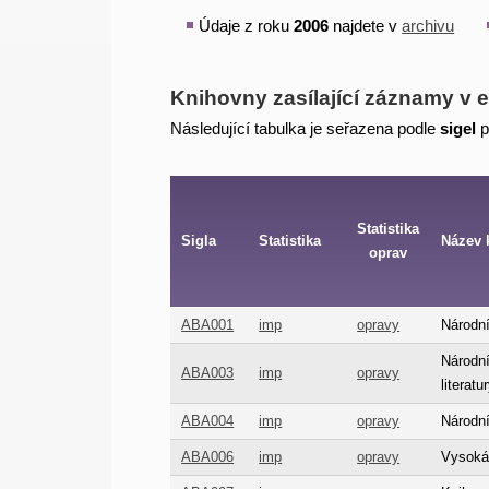
Údaje z roku
2006
najdete v
archivu
Knihovny zasílající záznamy v e
Následující tabulka je seřazena podle
sigel
p
Statistika
Sigla
Statistika
Název 
oprav
ABA001
imp
opravy
Národní
Národní
ABA003
imp
opravy
literat
ABA004
imp
opravy
Národní
ABA006
imp
opravy
Vysoká