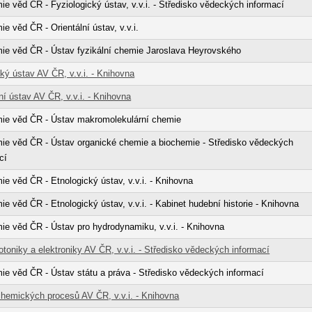
e věd ČR - Fyziologický ústav, v.v.i. - Středisko vědeckých informací
e věd ČR - Orientální ústav, v.v.i.
ie věd ČR - Ústav fyzikální chemie Jaroslava Heyrovského
cký ústav AV ČR, v.v.i. - Knihovna
ní ústav AV ČR, v.v.i. - Knihovna
ie věd ČR - Ústav makromolekulární chemie
ie věd ČR - Ústav organické chemie a biochemie - Středisko vědeckých
cí
e věd ČR - Etnologický ústav, v.v.i. - Knihovna
e věd ČR - Etnologický ústav, v.v.i. - Kabinet hudební historie - Knihovna
e věd ČR - Ústav pro hydrodynamiku, v.v.i. - Knihovna
otoniky a elektroniky AV ČR, v.v.i. - Středisko vědeckých informací
e věd ČR - Ústav státu a práva - Středisko vědeckých informací
hemických procesů AV ČR, v.v.i. - Knihovna