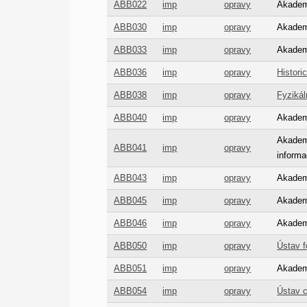
ABB022
imp
opravy
Akademi
ABB030
imp
opravy
Akademi
ABB033
imp
opravy
Akadem
ABB036
imp
opravy
Histori
ABB038
imp
opravy
Fyzikál
ABB040
imp
opravy
Akadem
Akadem
ABB041
imp
opravy
informa
ABB043
imp
opravy
Akademi
ABB045
imp
opravy
Akademi
ABB046
imp
opravy
Akademi
ABB050
imp
opravy
Ústav f
ABB051
imp
opravy
Akademi
ABB054
imp
opravy
Ústav c