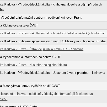
ita Karlova - Přírodovědecká fakulta - Knihovna filosofie a dějin přírodních
aha
Výpočetní a informační centrum - oddělení knihoven Praha
na Kloknerova ústavu ČVUT
ita Karlova v Praze - Fakulta sociálních věd - Středisko vědeckých informací
ita Karlova - Knihovna společenských věd T.G.Masaryka v Jinonicích Praha
ita Karlova v Praze - Ústav dějin UK a Archiv UK - Knihovna
na Výpočetního a informačního centra ČVUT
ita Karlova v Praze - Husitská teologická fakulta
ita Karlova - Přírodovědecká fakulta - Ústav pro životní prostředí - Knihovna
na Masarykova ústavu vyšších studií ČVUT
 lékařská knihovna - oddělení vědeckých informací při Ministerstvu
nictví
ační centrum o NATO Praha