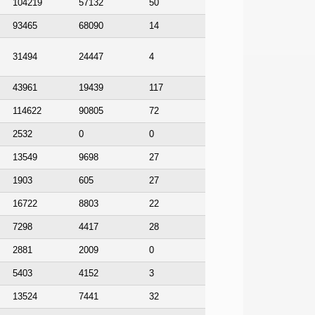
104219
57132
50
93465
68090
14
31494
24447
4
43961
19439
117
114622
90805
72
2532
0
0
13549
9698
27
1903
605
27
16722
8803
22
7298
4417
28
2881
2009
0
5403
4152
3
13524
7441
32