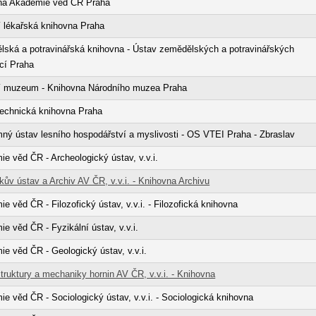
na Akademie věd ČR Praha
 lékařská knihovna Praha
ská a potravinářská knihovna - Ústav zemědělských a potravinářských
cí Praha
í muzeum - Knihovna Národního muzea Praha
technická knihovna Praha
ý ústav lesního hospodářství a myslivosti - OS VTEI Praha - Zbraslav
e věd ČR - Archeologický ústav, v.v.i.
ův ústav a Archiv AV ČR, v.v.i. - Knihovna Archivu
e věd ČR - Filozofický ústav, v.v.i. - Filozofická knihovna
e věd ČR - Fyzikální ústav, v.v.i.
e věd ČR - Geologický ústav, v.v.i.
truktury a mechaniky hornin AV ČR, v.v.i. - Knihovna
e věd ČR - Sociologický ústav, v.v.i. - Sociologická knihovna