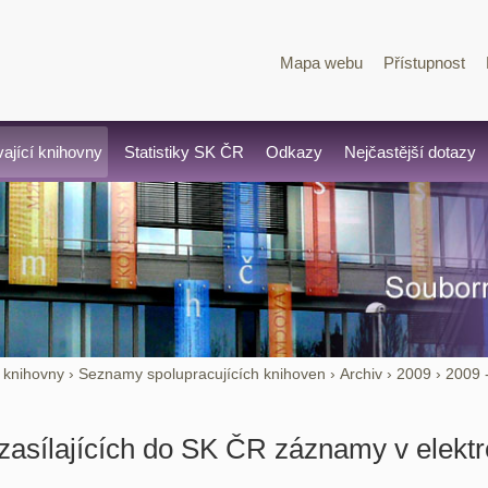
Mapa webu
Přístupnost
vající knihovny
Statistiky SK ČR
Odkazy
Nejčastější dotazy
í knihovny
›
Seznamy spolupracujících knihoven
›
Archiv
›
2009
›
2009 
zasílajících do SK ČR záznamy v elekt