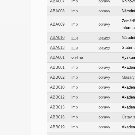
ABA007
imp
opravy
Knihov
ABA008
imp
opravy
Národní
Zeměděl
ABA009
imp
opravy
informa
ABA010
imp
opravy
Národn
ABA013
imp
opravy
Státní 
ABA601
on-line
Výzkumn
ABB001
imp
opravy
Akademi
ABB002
imp
opravy
Masaryk
ABB010
imp
opravy
Akademi
ABB012
imp
opravy
Akademi
ABB015
imp
opravy
Akademi
ABB016
imp
opravy
Ústav s
ABB019
imp
opravy
Akademi