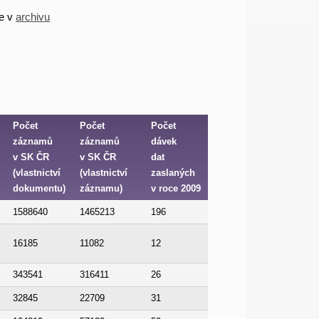
te v
archivu
Počet
Počet
Počet
záznamů
záznamů
dávek
v SK ČR
v SK ČR
dat
(vlastnictví
(vlastnictví
zaslaných
dokumentu)
záznamu)
v roce 2009
1588640
1465213
196
16185
11082
12
343541
316411
26
32845
22709
31