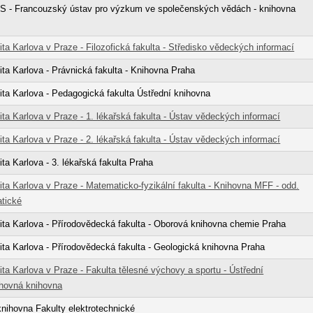
 - Francouzský ústav pro výzkum ve společenských vědách - knihovna
ita Karlova v Praze - Filozofická fakulta - Středisko vědeckých informací
ita Karlova - Právnická fakulta - Knihovna Praha
ita Karlova - Pedagogická fakulta Ústřední knihovna
ita Karlova v Praze - 1. lékařská fakulta - Ústav vědeckých informací
ita Karlova v Praze - 2. lékařská fakulta - Ústav vědeckých informací
ita Karlova - 3. lékařská fakulta Praha
ita Karlova v Praze - Matematicko-fyzikální fakulta - Knihovna MFF - odd.
tické
ita Karlova - Přírodovědecká fakulta - Oborová knihovna chemie Praha
ita Karlova - Přírodovědecká fakulta - Geologická knihovna Praha
ita Karlova v Praze - Fakulta tělesné výchovy a sportu - Ústřední
chovná knihovna
ihovna Fakulty elektrotechnické