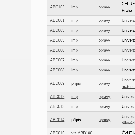
CEFRES
ABC163
imp
opravy
Praha
ABD001
imp
opravy
Univerz
ABD003
imp
opravy
Univerz
ABD005
imp
opravy
Univerz
ABD006
imp
opravy
Univerz
ABD007
imp
opravy
Univerz
ABD008
imp
opravy
Univerz
Univerz
ABD009
přípis
opravy
matema
ABD012
imp
opravy
Univerz
ABD013
imp
opravy
Univerz
Univerz
ABD014
přípis
opravy
tělový
ABD015
viz.ABD100
ČVUT kn