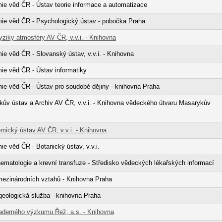
e věd ČR - Ústav teorie informace a automatizace
ie věd ČR - Psychologický ústav - pobočka Praha
yziky atmosféry AV ČR, v.v.i. - Knihovna
e věd ČR - Slovanský ústav, v.v.i. - Knihovna
e věd ČR - Ústav informatiky
e věd ČR - Ústav pro soudobé dějiny - knihovna Praha
ův ústav a Archiv AV ČR, v.v.i. - Knihovna vědeckého útvaru Masarykův
mický ústav AV ČR, v.v.i. - Knihovna
e věd ČR - Botanický ústav, v.v.i.
ematologie a krevní transfuze - Středisko vědeckých lékařských informací
mezinárodních vztahů - Knihovna Praha
eologická služba - knihovna Praha
aderného výzkumu Řež, a.s. - Knihovna