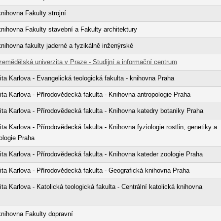
ihovna Fakulty strojní
ihovna Fakulty stavební a Fakulty architektury
ihovna fakulty jaderné a fyzikálně inženýrské
emědělská univerzita v Praze - Studijní a informační centrum
ita Karlova - Evangelická teologická fakulta - knihovna Praha
ita Karlova - Přírodovědecká fakulta - Knihovna antropologie Praha
ita Karlova - Přírodovědecká fakulta - Knihovna katedry botaniky Praha
ita Karlova - Přírodovědecká fakulta - Knihovna fyziologie rostlin, genetiky a
ologie Praha
ita Karlova - Přírodovědecká fakulta - Knihovna kateder zoologie Praha
ita Karlova - Přírodovědecká fakulta - Geografická knihovna Praha
ita Karlova - Katolická teologická fakulta - Centrální katolická knihovna
nihovna Fakulty dopravní