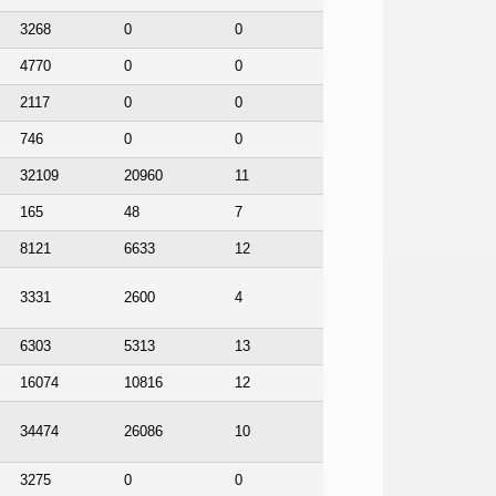
3268
0
0
4770
0
0
2117
0
0
746
0
0
32109
20960
11
165
48
7
8121
6633
12
3331
2600
4
6303
5313
13
16074
10816
12
34474
26086
10
3275
0
0