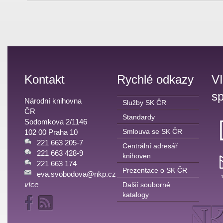
Kontakt
Rychlé odkazy
V
sp
Národní knihovna
Služby SK ČR
ČR
Standardy
Sodomkova 2/1146
Smlouva se SK ČR
102 00 Praha 10
221 663 205-7
Centrální adresář
221 663 428-9
knihoven
221 663 174
Prezentace o SK ČR
eva.svobodova@nkp.cz
více
Další souborné
katalogy