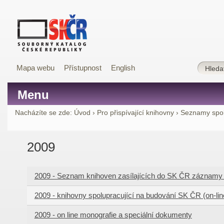
Mapa webu
Přístupnost
English
Menu
Nacházíte se zde:
Úvod
›
Pro přispívající knihovny
›
Seznamy spol
2009
2009 - Seznam knihoven zasílajících do SK ČR záznamy 
2009 - knihovny spolupracující na budování SK ČR (on-line)
2009 - on line monografie a speciální dokumenty