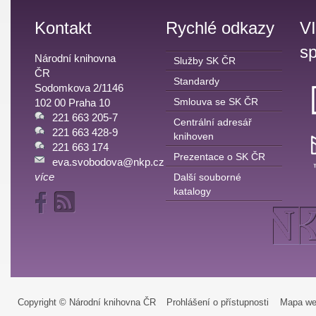
Kontakt
Rychlé odkazy
V
sp
Národní knihovna
Služby SK ČR
ČR
Standardy
Sodomkova 2/1146
Smlouva se SK ČR
102 00 Praha 10
221 663 205-7
Centrální adresář
221 663 428-9
knihoven
221 663 174
Prezentace o SK ČR
eva.svobodova@nkp.cz
více
Další souborné
katalogy
Copyright © Národní knihovna ČR
Prohlášení o přístupnosti
Mapa we