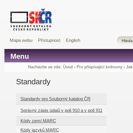
Mapa webu
Přístupnost
English
Menu
Nacházíte se zde:
Úvod
›
Pro přispívající knihovny
›
Jak
Standardy
Standardy pro Souborný katalog ČR
Správný zápis údajů v poli 910 a v poli 911
Kódy zemí MARC
Kódy jazyků MARC