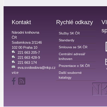
Kontakt
Rychlé odkazy
V
sp
Národní knihovna
Služby SK ČR
ČR
Standardy
Sodomkova 2/1146
Smlouva se SK ČR
102 00 Praha 10
221 663 205-7
Centrální adresář
221 663 428-9
knihoven
221 663 174
Prezentace o SK ČR
eva.svobodova@nkp.cz
více
Další souborné
katalogy