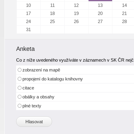
10
11
12
13
14
17
18
19
20
21
24
25
26
27
28
31
Anketa
Co z níže uvedeného využíváte v záznamech v SK ČR nejča
zobrazení na mapě
propojení do katalogu knihovny
citace
obálky a obsahy
plné texty