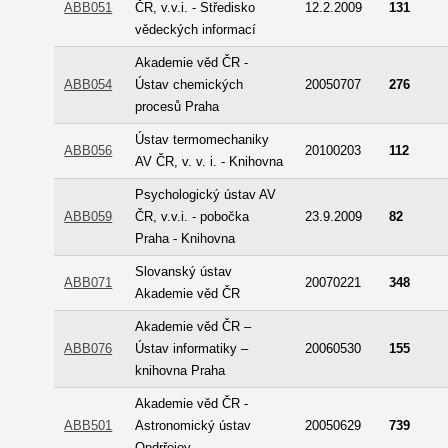
ABB051
ČR, v.v.i. - Středisko
12.2.2009
131
vědeckých informací
Akademie věd ČR -
ABB054
Ústav chemických
20050707
276
procesů Praha
Ústav termomechaniky
ABB056
20100203
112
AV ČR, v. v. i. - Knihovna
Psychologický ústav AV
ABB059
ČR, v.v.i. - pobočka
23.9.2009
82
Praha - Knihovna
Slovanský ústav
ABB071
20070221
348
Akademie věd ČR
Akademie věd ČR –
ABB076
Ústav informatiky –
20060530
155
knihovna Praha
Akademie věd ČR -
ABB501
Astronomický ústav
20050629
739
Ondrřejov