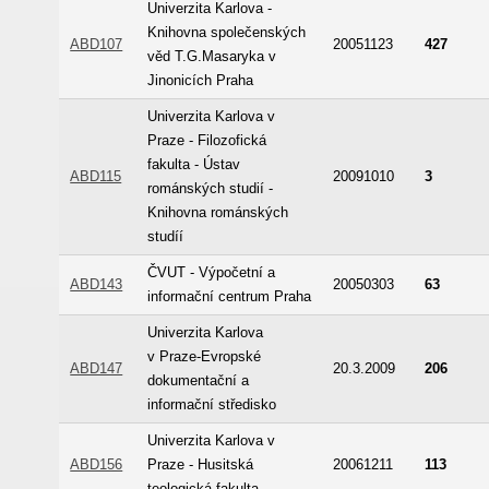
Univerzita Karlova -
Knihovna společenských
ABD107
20051123
427
věd T.G.Masaryka v
Jinonicích Praha
Univerzita Karlova v
Praze - Filozofická
fakulta - Ústav
ABD115
20091010
3
románských studií -
Knihovna románských
studíí
ČVUT - Výpočetní a
ABD143
20050303
63
informační centrum Praha
Univerzita Karlova
v Praze-Evropské
ABD147
20.3.2009
206
dokumentační a
informační středisko
Univerzita Karlova v
ABD156
Praze - Husitská
20061211
113
teologická fakulta