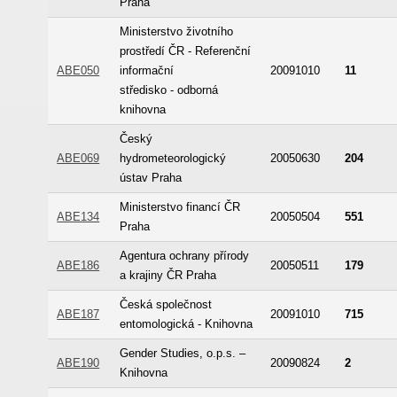
Praha
Ministerstvo životního
prostředí ČR - Referenční
ABE050
informační
20091010
11
středisko - odborná
knihovna
Český
ABE069
hydrometeorologický
20050630
204
ústav Praha
Ministerstvo financí ČR
ABE134
20050504
551
Praha
Agentura ochrany přírody
ABE186
20050511
179
a krajiny ČR Praha
Česká společnost
ABE187
20091010
715
entomologická - Knihovna
Gender Studies, o.p.s. –
ABE190
20090824
2
Knihovna