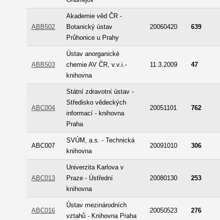
Akademie věd ČR -
ABB502
Botanický ústav
20060420
639
Průhonice u Prahy
Ústav anorganické
ABB503
chemie AV ČR, v.v.i.-
11.3.2009
47
knihovna
Státní zdravotní ústav -
Středisko vědeckých
ABC004
20051101
762
informací - knihovna
Praha
SVÚM, a.s. - Technická
ABC007
20091010
306
knihovna
Univerzita Karlova v
ABC013
Praze - Ústřední
20080130
253
knihovna
Ústav mezinárodních
ABC016
20050523
276
vztahů - Knihovna Praha