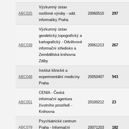
Výzkumný ústav
ABC025
rostlinné výroby - odd.
20060510
297
informatiky Praha
Výzkumný ústav
geodetický,topografický a
kartografický - Odvětvové
ABC039
20061213
267
informační středisko a
Zemědělská knihovna
Zdiby
Institut klinické a
ABC048
experimentální medicíny
20050407
543
Praha
CENIA - Česká
informační agentura
ABC051
20100212
23
životního prostředí -
Knihovna
Psychiatrické centrum
ABC079
Praha - Informační
20071203
182