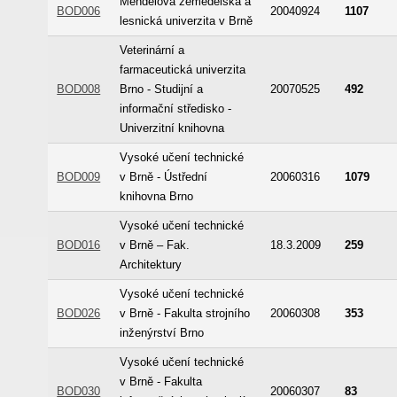
Mendelova zemědělská a
BOD006
20040924
1107
lesnická univerzita v Brně
Veterinární a
farmaceutická univerzita
BOD008
Brno - Studijní a
20070525
492
informační středisko -
Univerzitní knihovna
Vysoké učení technické
BOD009
v Brně - Ústřední
20060316
1079
knihovna Brno
Vysoké učení technické
BOD016
v Brně – Fak.
18.3.2009
259
Architektury
Vysoké učení technické
BOD026
v Brně - Fakulta strojního
20060308
353
inženýrství Brno
Vysoké učení technické
v Brně - Fakulta
BOD030
20060307
83