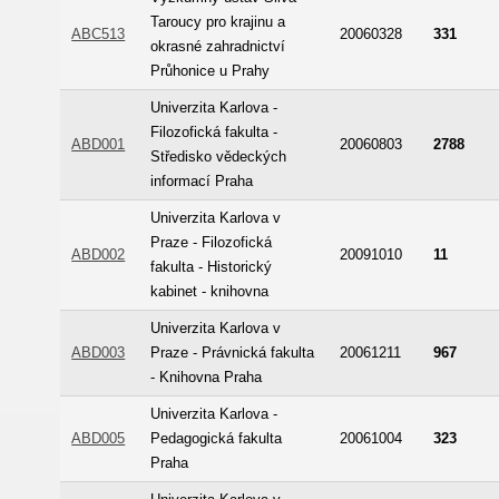
Taroucy pro krajinu a
ABC513
20060328
331
okrasné zahradnictví
Průhonice u Prahy
Univerzita Karlova -
Filozofická fakulta -
ABD001
20060803
2788
Středisko vědeckých
informací Praha
Univerzita Karlova v
Praze - Filozofická
ABD002
20091010
11
fakulta - Historický
kabinet - knihovna
Univerzita Karlova v
ABD003
Praze - Právnická fakulta
20061211
967
- Knihovna Praha
Univerzita Karlova -
ABD005
Pedagogická fakulta
20061004
323
Praha