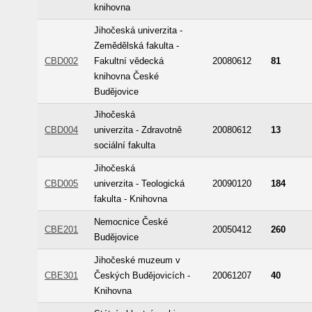
knihovna
Jihočeská univerzita -
Zemědělská fakulta -
CBD002
Fakultní vědecká
20080612
81
knihovna České
Budějovice
Jihočeská
CBD004
univerzita - Zdravotně
20080612
13
sociální fakulta
Jihočeská
CBD005
univerzita - Teologická
20090120
184
fakulta - Knihovna
Nemocnice České
CBE201
20050412
260
Budějovice
Jihočeské muzeum v
CBE301
Českých Budějovicích -
20061207
40
Knihovna