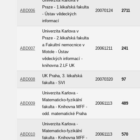
Univerzita Karlova v
Praze - 1.lékařská fakulta
ABD006
20070124
2711
- Ústav vědeckých
informací
Univerzita Karlova v
Praze - 2.lékařská fakulta
a Fakultní nemocnice v
ABD007
20061211
241
Motole - Ústav
vědeckých informací -
knihovna 2.LF UK
UK Praha, 3. lékařská
ABD008
20070320
97
fakulta - SVI
Univerzita Karlova -
Matematicko-fyzikální
ABD009
20061113
489
fakulta - Knihovna MFF -
odd. matematické Praha
Univerzita Karlova -
Matematicko-fyzikální
ABD010
20061113
570
fakulta - Knihovna MFF -