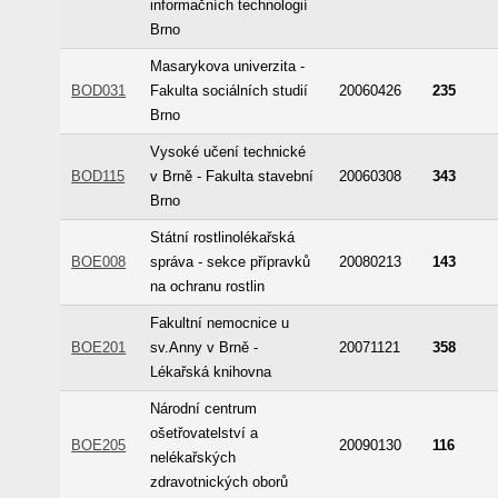
informačních technologií
Brno
Masarykova univerzita -
BOD031
Fakulta sociálních studií
20060426
235
Brno
Vysoké učení technické
BOD115
v Brně - Fakulta stavební
20060308
343
Brno
Státní rostlinolékařská
BOE008
správa - sekce přípravků
20080213
143
na ochranu rostlin
Fakultní nemocnice u
BOE201
sv.Anny v Brně -
20071121
358
Lékařská knihovna
Národní centrum
ošetřovatelství a
BOE205
20090130
116
nelékařských
zdravotnických oborů