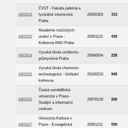
ČVUT - Fakulta jaderná a
ABD018
fyzikálně inženýrská
20050303
333
Praha
Akademie múzických
ABD020
umění v Praze -
20051122
430
Knihovna AMU Praha
Vysoká škola umělecko-
ABD024
20060504
228
průmyslová Praha
Vysoká škola chemicko-
ABD025
technologická - Ústřední
20100210
949
knihovna
Česká zemědělská
univerzita v Praze -
ABD026
20070129
268
Studijní a informační
centrum
Univerzita Karlova v
ABD027
Praze - Evangelická
20061211
550