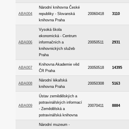
Národní knihovna České
ABA004
republiky - Slovanská
20060418
3110
knihovna Praha
Vysoká škola
ekonomická - Centrum
ABA006
informačních a
20050511
2931
knihovnických služeb
Praha
Knihovna Akademie věd
ABA007
20050518
14395
ČR Praha
Národní lékařská
ABA008
20050308
5163
knihovna Praha
Ústav zemědělských a
potravinářských informací
ABA009
20070411
8884
- Zemědělská a
potravinářská knihovna
Národní muzeum -