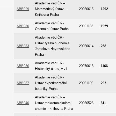
Akademie věd ČR –
ABB029
Matematický ústav –
20050615
1292
Knihovna Praha
Akademie věd ČR -
ABB030
20051103
1959
Orientální ústav Praha
Akademie věd ČR -
Ústav fyzikální chemie
ABB033
20050614
238
Jaroslava Heyrovského
Praha
Akademie věd ČR -
ABB036
20070613
1166
Historický ústav, v.v.i.
Akademie věd ČR -
ABB037
Ústav experimentální
20061109
293
botaniky Praha
Akademie věd ČR –
ABB040
Ústav makromolekulární
20050526
311
chemie – knihovna Praha