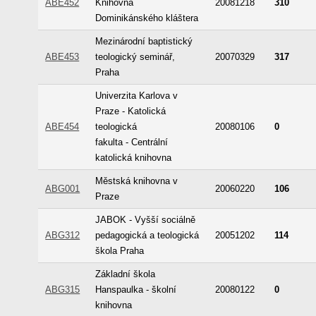
ABE452
Knihovna
20081218
310
Dominikánského kláštera
Mezinárodní baptistický
ABE453
teologický seminář,
20070329
317
Praha
Univerzita Karlova v
Praze - Katolická
ABE454
teologická
20080106
0
fakulta - Centrální
katolická knihovna
Městská knihovna v
ABG001
20060220
106
Praze
JABOK - Vyšší sociálně
ABG312
pedagogická a teologická
20051202
114
škola Praha
Základní škola
ABG315
Hanspaulka - školní
20080122
0
knihovna