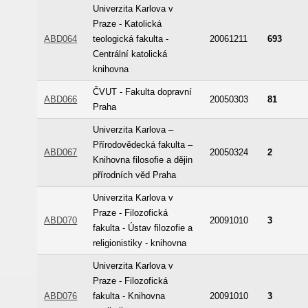
Univerzita Karlova v
Praze - Katolická
ABD064
teologická fakulta -
20061211
693
Centrální katolická
knihovna
ČVUT - Fakulta dopravní
ABD066
20050303
81
Praha
Univerzita Karlova –
Přírodovědecká fakulta –
ABD067
20050324
2
Knihovna filosofie a dějin
přírodních věd Praha
Univerzita Karlova v
Praze - Filozofická
ABD070
20091010
3
fakulta - Ústav filozofie a
religionistiky - knihovna
Univerzita Karlova v
Praze - Filozofická
ABD076
fakulta - Knihovna
20091010
3