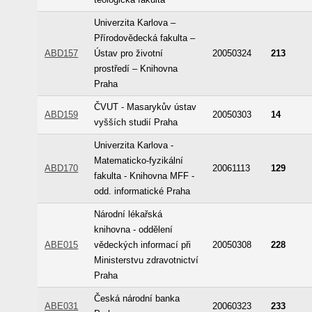
Univerzita Karlova –
Přírodovědecká fakulta –
ABD157
Ústav pro životní
20050324
213
prostředí – Knihovna
Praha
ČVUT - Masarykův ústav
ABD159
20050303
14
vyšších studií Praha
Univerzita Karlova -
Matematicko-fyzikální
ABD170
20061113
129
fakulta - Knihovna MFF -
odd. informatické Praha
Národní lékařská
knihovna - oddělení
ABE015
vědeckých informací při
20050308
228
Ministerstvu zdravotnictví
Praha
Česká národní banka
ABE031
20060323
233