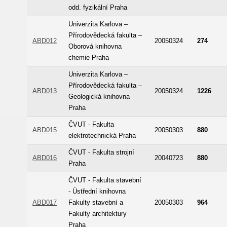
odd. fyzikální Praha
Univerzita Karlova –
Přírodovědecká fakulta –
ABD012
20050324
274
Oborová knihovna
chemie Praha
Univerzita Karlova –
Přírodovědecká fakulta –
ABD013
20050324
1226
Geologická knihovna
Praha
ČVUT - Fakulta
ABD015
20050303
880
elektrotechnická Praha
ČVUT - Fakulta strojní
ABD016
20040723
880
Praha
ČVUT - Fakulta stavební
- Ústřední knihovna
ABD017
Fakulty stavební a
20050303
964
Fakulty architektury
Praha