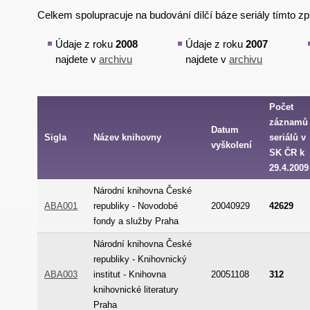
Celkem spolupracuje na budování dílčí báze seriály tímto
Údaje z roku
2008
Údaje z roku
2007
najdete v
archivu
najdete v
archivu
Počet
záznamů
Datum
Sigla
Název knihovny
seriálů v
vyškolení
SK ČR k
29.4.2009
Národní knihovna České
ABA001
republiky - Novodobé
20040929
42629
fondy a služby Praha
Národní knihovna České
republiky - Knihovnický
ABA003
institut - Knihovna
20051108
312
knihovnické literatury
Praha