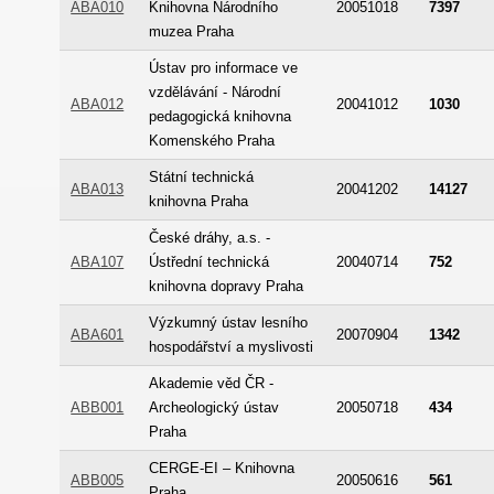
ABA010
Knihovna Národního
20051018
7397
muzea Praha
Ústav pro informace ve
vzdělávání - Národní
ABA012
20041012
1030
pedagogická knihovna
Komenského Praha
Státní technická
ABA013
20041202
14127
knihovna Praha
České dráhy, a.s. -
ABA107
Ústřední technická
20040714
752
knihovna dopravy Praha
Výzkumný ústav lesního
ABA601
20070904
1342
hospodářství a myslivosti
Akademie věd ČR -
ABB001
Archeologický ústav
20050718
434
Praha
CERGE-EI – Knihovna
ABB005
20050616
561
Praha