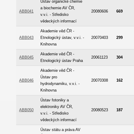
Ústav organické chemie
a biochemie AV ČR,
ABB041
20080606
669
v.v.i. - Středisko
vědeckých informací
Akademie věd ČR -
ABB043
Etnologický ústav, v.v.i. -
20070403
299
Knihovna
Akademie věd ČR -
ABB045
20061123
304
Etnologický ústav Praha
Akademie věd ČR -
Ústav pro
ABB046
20070308
162
hydrodynamiku, v.v.i. -
Knihovna
Ústav fotoniky a
elektroniky AV ČR,
ABB050
20080523
187
v.v.i. - Středisko
vědeckých informací
Ústav státu a práva AV