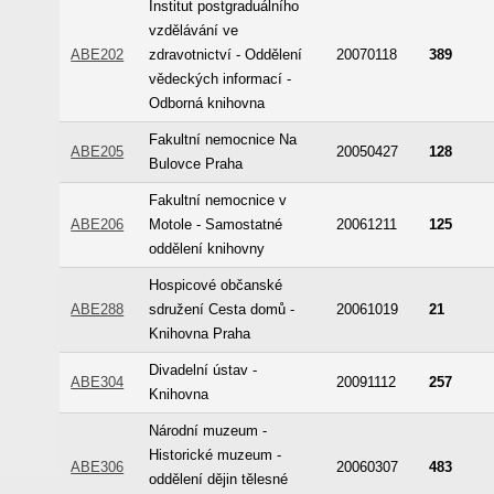
Institut postgraduálního
vzdělávání ve
ABE202
zdravotnictví - Oddělení
20070118
389
vědeckých informací -
Odborná knihovna
Fakultní nemocnice Na
ABE205
20050427
128
Bulovce Praha
Fakultní nemocnice v
ABE206
Motole - Samostatné
20061211
125
oddělení knihovny
Hospicové občanské
ABE288
sdružení Cesta domů -
20061019
21
Knihovna Praha
Divadelní ústav -
ABE304
20091112
257
Knihovna
Národní muzeum -
Historické muzeum -
ABE306
20060307
483
oddělení dějin tělesné