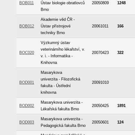
BOB011
Ústav biologie obratlovců
20050809
1248
Brno
Akademie věd ČR -
BOB012
Ústav přístrojové
20061011
166
techniky Brno
Výzkumný ústav
veterinárního lékařství, v.
BOC020
20070423
322
v. i. - Informatika -
Knihovna
Masarykova
univerzita - Filozofická
BOD001
20091010
fakulta - Ústřední
knihovna
Masarykova univerzita -
BOD002
20050425
1891
Lékařská fakulta Brno
Masarykova univerzita -
BOD003
20050601
124
Pedagogická fakulta Brno