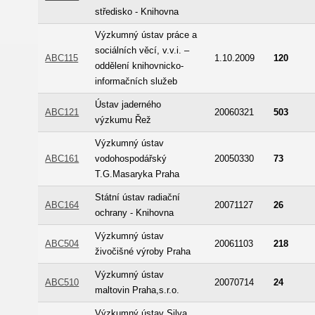
středisko - Knihovna
Výzkumný ústav práce a
sociálních věcí, v.v.i. –
ABC115
1.10.2009
120
oddělení knihovnicko-
informačních služeb
Ústav jaderného
ABC121
20060321
503
výzkumu Řež
Výzkumný ústav
ABC161
vodohospodářský
20050330
73
T.G.Masaryka Praha
Státní ústav radiační
ABC164
20071127
26
ochrany - Knihovna
Výzkumný ústav
ABC504
20061103
218
živočišné výroby Praha
Výzkumný ústav
ABC510
20070714
24
maltovin Praha,s.r.o.
Výzkumný ústav Silva