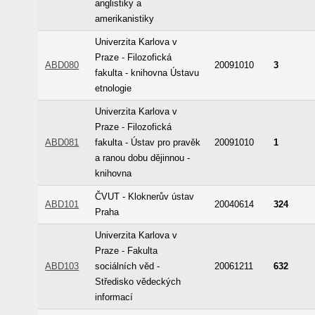
anglistiky a
amerikanistiky
Univerzita Karlova v
Praze - Filozofická
ABD080
20091010
3
fakulta - knihovna Ústavu
etnologie
Univerzita Karlova v
Praze - Filozofická
ABD081
fakulta - Ústav pro pravěk
20091010
1
a ranou dobu dějinnou -
knihovna
ČVUT - Kloknerův ústav
ABD101
20040614
324
Praha
Univerzita Karlova v
Praze - Fakulta
ABD103
sociálních věd -
20061211
632
Středisko vědeckých
informací