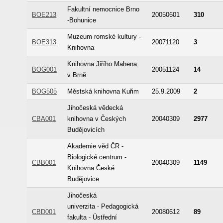
Fakultní nemocnice Brno
BOE213
20050601
310
-Bohunice
Muzeum romské kultury -
BOE313
20071120
3
Knihovna
Knihovna Jiřího Mahena
BOG001
20051124
14
v Brně
BOG505
Městská knihovna Kuřim
25.9.2009
2
Jihočeská vědecká
CBA001
knihovna v Českých
20040309
2977
Budějovicích
Akademie věd ČR -
Biologické centrum -
CBB001
20040309
1149
Knihovna České
Budějovice
Jihočeská
univerzita - Pedagogická
CBD001
20080612
89
fakulta - Ústřední