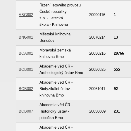
Řízení letového provozu
České republiky,
ABG802
20090116
1
s.p. - Letecká
škola - Knihovna
Městská knihovna
BNG001
20070214
13
Benešov
Moravská zemská
BOA001
20050216
29766
knihovna Brno
Akademie věd ČR -
BOB001
20050825
555
Archeologický ústav Brno
Akademie věd ČR -
BOB002
Biofyzikální ústav -
20061011
92
knihovna Brno
Akademie věd ČR -
BOB007
Historický ústav -
20050809
231
pobočka Brno
Akademie věd ČR -