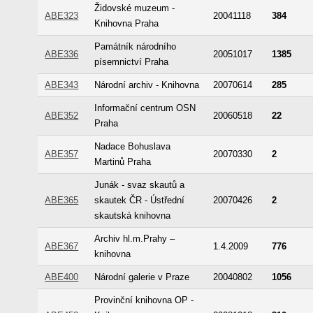
Židovské muzeum -
ABE323
20041118
384
Knihovna Praha
Památník národního
ABE336
20051017
1385
písemnictví Praha
ABE343
Národní archiv - Knihovna
20070614
285
Informační centrum OSN
ABE352
20060518
22
Praha
Nadace Bohuslava
ABE357
20070330
2
Martinů Praha
Junák - svaz skautů a
ABE365
skautek ČR - Ústřední
20070426
2
skautská knihovna
Archiv hl.m.Prahy –
ABE367
1.4.2009
776
knihovna
ABE400
Národní galerie v Praze
20040802
1056
Provinční knihovna OP -