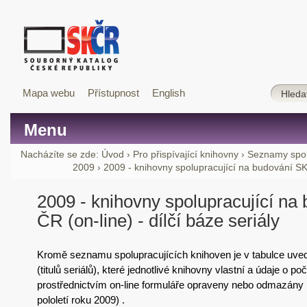
Mapa webu
Přístupnost
English
Menu
Nacházíte se zde:
Úvod
›
Pro přispívající knihovny
›
Seznamy spol
2009
›
2009 - knihovny spolupracující na budování SK Č
2009 - knihovny spolupracující na
ČR (on-line) - dílčí báze seriály
Kromě seznamu spolupracujících knihoven je v tabulce uv
(titulů seriálů), které jednotlivé knihovny vlastní a údaje o 
prostřednictvím on-line formuláře opraveny nebo odmazány 
pololetí roku 2009) .