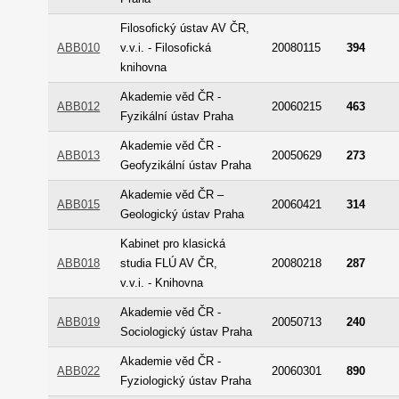
Filosofický ústav AV ČR,
ABB010
v.v.i. - Filosofická
20080115
394
knihovna
Akademie věd ČR -
ABB012
20060215
463
Fyzikální ústav Praha
Akademie věd ČR -
ABB013
20050629
273
Geofyzikální ústav Praha
Akademie věd ČR –
ABB015
20060421
314
Geologický ústav Praha
Kabinet pro klasická
ABB018
studia FLÚ AV ČR,
20080218
287
v.v.i. - Knihovna
Akademie věd ČR -
ABB019
20050713
240
Sociologický ústav Praha
Akademie věd ČR -
ABB022
20060301
890
Fyziologický ústav Praha