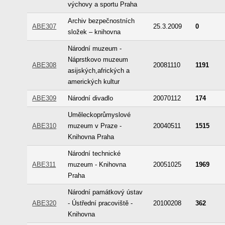
výchovy a sportu Praha
Archiv bezpečnostních
ABE307
25.3.2009
0
složek – knihovna
Národní muzeum -
Náprstkovo muzeum
ABE308
20081110
1191
asijských,afrických a
amerických kultur
ABE309
Národní divadlo
20070112
174
Uměleckoprůmyslové
ABE310
muzeum v Praze -
20040511
1515
Knihovna Praha
Národní technické
ABE311
muzeum - Knihovna
20051025
1969
Praha
Národní památkový ústav
ABE320
- Ústřední pracoviště -
20100208
362
Knihovna