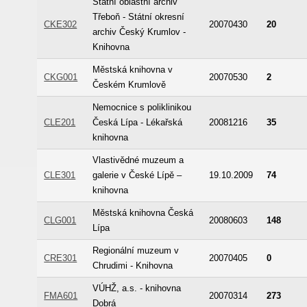
Státní oblastní archiv
Třeboň - Státní okresní
CKE302
20070430
20
archiv Český Krumlov -
Knihovna
Městská knihovna v
CKG001
20070530
2
Českém Krumlově
Nemocnice s poliklinikou
CLE201
Česká Lípa - Lékařská
20081216
35
knihovna
Vlastivědné muzeum a
CLE301
galerie v České Lípě –
19.10.2009
74
knihovna
Městská knihovna Česká
CLG001
20080603
148
Lípa
Regionální muzeum v
CRE301
20070405
0
Chrudimi - Knihovna
VÚHŽ, a.s. - knihovna
FMA601
20070314
273
Dobrá