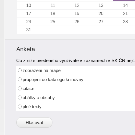
10
11
12
13
14
17
18
19
20
21
24
25
26
27
28
31
Anketa
Co z níže uvedeného využíváte v záznamech v SK ČR nejča
zobrazení na mapě
propojení do katalogu knihovny
citace
obálky a obsahy
plné texty