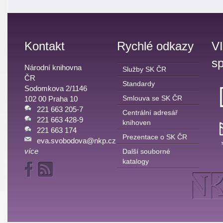
Kontakt
Rychlé odkazy
V
sp
Národní knihovna
Služby SK ČR
ČR
Standardy
Sodomkova 2/1146
Smlouva se SK ČR
102 00 Praha 10
221 663 205-7
Centrální adresář
221 663 428-9
knihoven
221 663 174
Prezentace o SK ČR
eva.svobodova@nkp.cz
více
Další souborné
katalogy