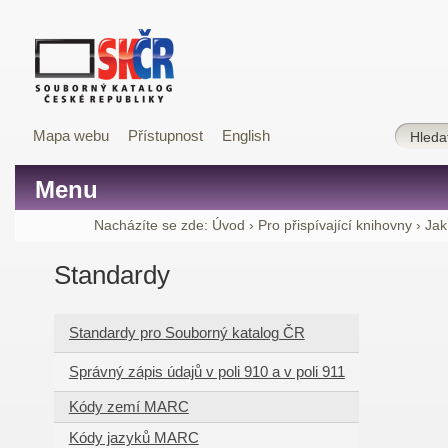
Mapa webu
Přístupnost
English
Menu
Nacházíte se zde:
Úvod
›
Pro přispívající knihovny
›
Jak
Standardy
Standardy pro Souborný katalog ČR
Správný zápis údajů v poli 910 a v poli 911
Kódy zemí MARC
Kódy jazyků MARC